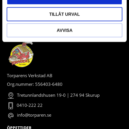
TILLÅT URVAL
AVVISA
BUTIK
Torparens Verkstad AB
Org.nummer: 556403-6480
Tretunnlandshusen 19-0 | 274 94 Skurup
0410-222 22
info@torparen.se
ÖPPETTIDER