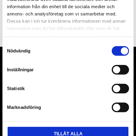
information från din enhet till de sociala medier och
annons- och analysföretag som vi samarbetar med.
PRENUMERERA
Dessa kan i sin tur kombinera informationen med annan
information som du har tillhandahållit eller som de har
Dina personuppgifter behandlas i enlighet med vår
integritetspolicy
.
samlat in när du har använt deras tjänster.
Samtyckesval
Nödvändig
VÅRA LEVERANTÖRER
Inställningar
Våra främsta leverantörer är KS Tools verktyg, ATH billyftar
& däckmaskiner och Master luftmaskiner. Kontakta oss
Statistik
gärna om vad som helst då vi gör vårt yttersta för att hjälpa
kunden.
Marknadsföring
TILLÅT ALLA