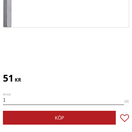
51
KR
Antal
st
Lägg t
KÖP