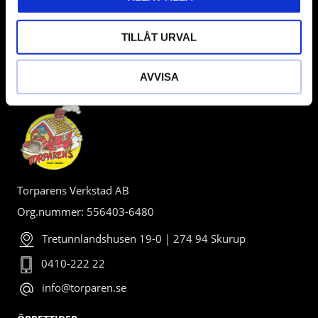
TILLÅT URVAL
AVVISA
BUTIK
Torparens Verkstad AB
Org.nummer: 556403-6480
Tretunnlandshusen 19-0 | 274 94 Skurup
0410-222 22
info@torparen.se