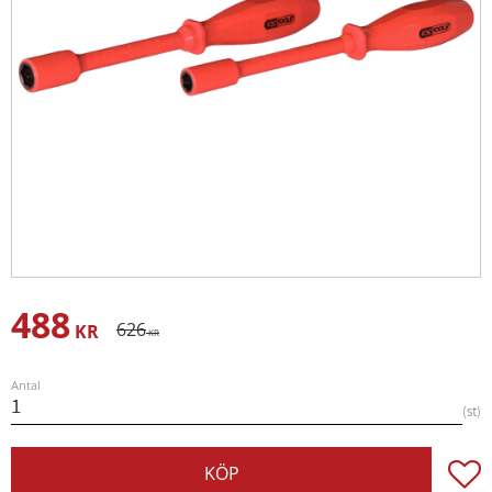
488
Nedsatt pris:
Ordinarie pris:
626
KR
KR
Antal
st
Lägg t
KÖP