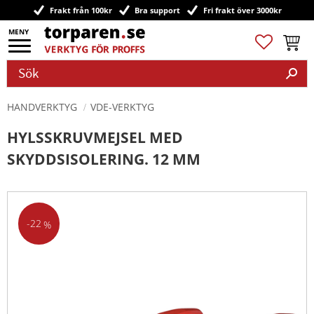
Frakt från 100kr
Bra support
Fri frakt över 3000kr
Meny
Favoriter
Kundv
HANDVERKTYG
VDE-VERKTYG
HYLSSKRUVMEJSEL MED
SKYDDSISOLERING. 12 MM
22
%