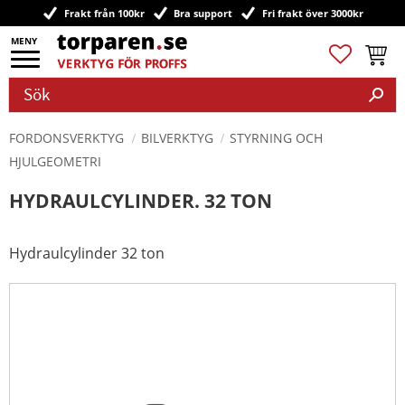
Frakt från 100kr
Bra support
Fri frakt över 3000kr
Meny
Favoriter
Kundv
FORDONSVERKTYG
BILVERKTYG
STYRNING OCH
HJULGEOMETRI
HYDRAULCYLINDER. 32 TON
Hydraulcylinder 32 ton