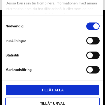
Dessa kan i sin tur kombinera informationen med annan
information som du har tillhandahållit eller som de har
samlat in när du har använt deras tjänster.
VÅRA LEVERANTÖRER
Samtyckesval
Nödvändig
Våra främsta leverantörer är KS Tools verktyg, ATH billyftar
& däckmaskiner och Master luftmaskiner. Kontakta oss
Inställningar
gärna om vad som helst då vi gör vårt yttersta för att hjälpa
kunden.
Statistik
Marknadsföring
TILLÅT ALLA
TILLÅT URVAL
BUTIK