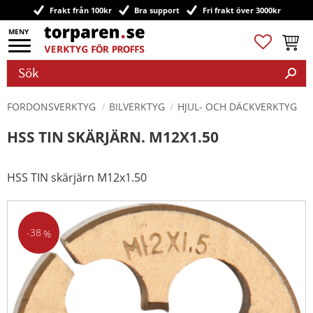
Frakt från 100kr
Bra support
Fri frakt över 3000kr
Meny
Favoriter
Kundv
FORDONSVERKTYG
BILVERKTYG
HJUL- OCH DÄCKVERKTYG
HSS TIN SKÄRJÄRN. M12X1.50
HSS TIN skärjärn M12x1.50
38
%