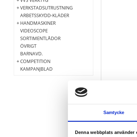
VERKSTADSUTRUSTNING
ARBETSSKYDD-KLÄDER
HANDMASKINER
VIDEOSCOPE
SORTIMENTLÅDOR
ÖVRIGT
BARNAVD.
COMPETITION
KAMPANJBLAD
Högsta skärka
Större spån
Samtycke
utan tandnin
Blank yta
Specialstål 
Denna webbplats använder 