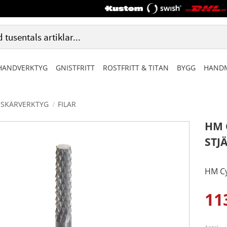
HANDVERKTYG
GNISTFRITT
ROSTFRITT & TITAN
BYGG
HANDM
SKÄRVERKTYG
FILAR
HM 
STJ
HM Cy
11
Ned