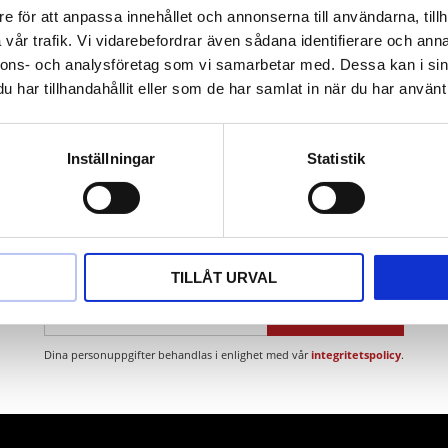
e för att anpassa innehållet och annonserna till användarna, tillh
vfasning av kanter. polering. svetsfogs- och ytbearbetning.
vår trafik. Vi vidarebefordrar även sådana identifierare och anna
glegerat. rost-. syra- och värmebeständigt stål. gjutgods och plast
nnons- och analysföretag som vi samarbetar med. Dessa kan i sin
har tillhandahållit eller som de har samlat in när du har använt 
Inställningar
Statistik
Nyhetsbrev
TILLÅT URVAL
PRENUMERERA
Dina personuppgifter behandlas i enlighet med vår
integritetspolicy
.