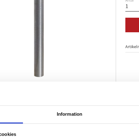
Antal
Artikel
ntsstabilitet
mängd genom skränkning
Information
g på framsidan
med hårdmetallbestyckning
cookies