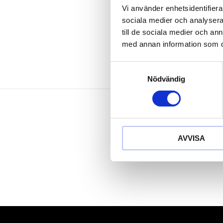
Vi använder enhetsidentifierar
För avgradning. a
sociala medier och analysera 
Kan användas i hö
till de sociala medier och a
med annan information som du 
Samtyckesval
Nödvändig
AVVISA