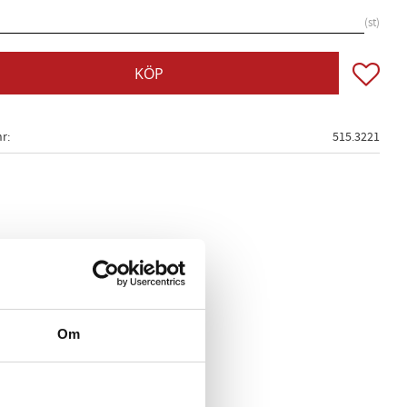
st
Lägg till
KÖP
nr
515.3221
Om