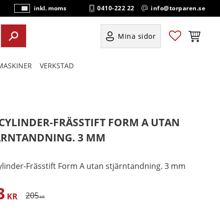
0410-222 22
info@torparen.se
inkl. moms
P
ri
s
Favoriter
Kundvag
Mina sidor
e
r
ASKINER
VERKSTAD
vi
s
a
s
CYLINDER-FRÄSSTIFT FORM A UTAN
ÄRNTANDNING. 3 MM
linder-Frässtift Form A utan stjärntandning. 3 mm
3
satt pris:
Ordinarie pris:
205
KR
KR