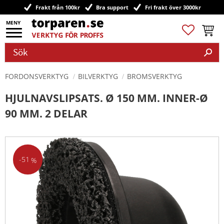
Frakt från 100kr
Bra support
Fri frakt över 3000kr
Meny
Favoriter
Kundv
FORDONSVERKTYG
BILVERKTYG
BROMSVERKTYG
HJULNAVSLIPSATS. Ø 150 MM. INNER-Ø
90 MM. 2 DELAR
51
%