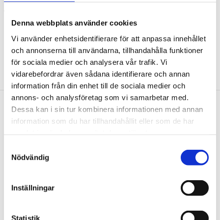
minimale dammutveckling genom öppenporigt
slipmedel
Denna webbplats använder cookies
Vi använder enhetsidentifierare för att anpassa innehållet
och annonserna till användarna, tillhandahålla funktioner
för sociala medier och analysera vår trafik. Vi
vidarebefordrar även sådana identifierare och annan
information från din enhet till de sociala medier och
annons- och analysföretag som vi samarbetar med.
Dessa kan i sin tur kombinera informationen med annan
Nyhetsbrev
information som du har tillhandahållit eller som de har
samlat in när du har använt deras tjänster.
Samtyckesval
Nödvändig
PRENUMERERA
Inställningar
Dina personuppgifter behandlas i enlighet med vår
integritetspolicy
.
Statistik