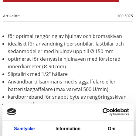
Artikelnr
100.5075
för optimal rengöring av hjulnav och bromsskivan
idealiskt för användning i personbilar. lastbilar och
sedanmodeller med hjulnav upp till Ø 150 mm
optimerat för de nyaste hjulnaven med förstorad
innerdiameter (Ø 90 mm)
Sliptallrik med 1/2" hållare
Användbar tillsammans med slaggaffelare eller
batterislaggaffelare (max varvtal 500 U/min)
kardborreband för snabbt byte av rengöringsskivan
ingen gnistbildning
lågt slitage - maximal livslängd (per skiva om 50
fordon)
förhindrar genom rena kontaktytor förfalskning av
Samtycke
Information
Om
hjulåtdragningsvridmomentet