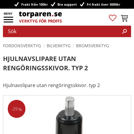
Frakt från 100kr
Bra support
Fri frakt över 3000kr
Meny
Favoriter
Kundv
FORDONSVERKTYG
BILVERKTYG
BROMSVERKTYG
HJULNAVSLIPARE UTAN
RENGÖRINGSSKIVOR. TYP 2
Hjulnavslipare utan rengöringsskivor. typ 2
29
%