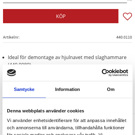
Lägg t
KÖP
Artikelnr
440.0110
Ideal för demontage av hjulnavet med slaghammare
(440.0080)
Speciellt-verktygsstål
Samtycke
Information
Om
Denna webbplats använder cookies
Vi använder enhetsidentifierare för att anpassa innehållet
och annonserna till användarna, tillhandahålla funktioner
Nyhetsbrev
för sociala medier och analysera vår trafik. Vi