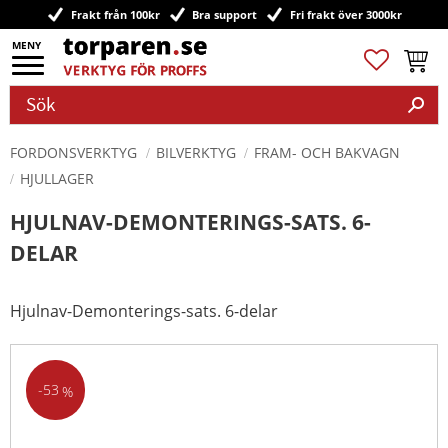
Frakt från 100kr
Bra support
Fri frakt över 3000kr
Meny
Favoriter
Kundv
FORDONSVERKTYG
BILVERKTYG
FRAM- OCH BAKVAGN
HJULLAGER
HJULNAV-DEMONTERINGS-SATS. 6-
DELAR
Hjulnav-Demonterings-sats. 6-delar
53
%