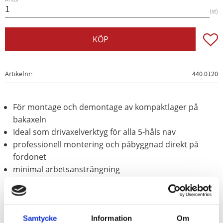
st
Lägg t
KÖP
Artikelnr
440.0120
För montage och demontage av kompaktlager på
bakaxeln
Ideal som drivaxelverktyg för alla 5-håls nav
professionell montering och påbyggnad direkt på
fordonet
minimal arbetsansträngning
enkel och säker hantering
Inga skador på ABS-givaren
För alla transporter
Speciellt-verktygsstål
Samtycke
Information
Om