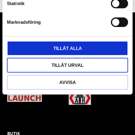
Statistik
Marknadsföring
VÅRA LEVERANTÖRER
Våra främsta leverantörer är KS Tools verktyg, ATH billyftar
& däckmaskiner och Master luftmaskiner. Kontakta oss
TILLÅT ALLA
gärna om vad som helst då vi gör vårt yttersta för att hjälpa
kunden.
TILLÅT URVAL
AVVISA
BUTIK