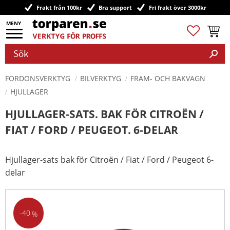
Frakt från 100kr
Bra support
Fri frakt över 3000kr
Meny
Favoriter
Kundv
FORDONSVERKTYG
BILVERKTYG
FRAM- OCH BAKVAGN
HJULLAGER
HJULLAGER-SATS. BAK FÖR CITROËN /
FIAT / FORD / PEUGEOT. 6-DELAR
Hjullager-sats bak för Citroën / Fiat / Ford / Peugeot 6-
delar
40
%