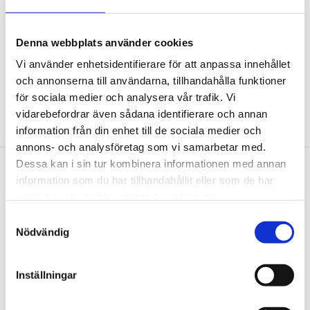
Rekommenderad hydraulcylinder:
32 t (440.0025)
Användningsområden:
Citroën
Jumper.
Fiat
Ducato.
Peugeot
B
Denna webbplats använder cookies
oxer.
Ford
Transit
Vi använder enhetsidentifierare för att anpassa innehållet
och annonserna till användarna, tillhandahålla funktioner
för sociala medier och analysera vår trafik. Vi
vidarebefordrar även sådana identifierare och annan
information från din enhet till de sociala medier och
annons- och analysföretag som vi samarbetar med.
Dessa kan i sin tur kombinera informationen med annan
information som du har tillhandahållit eller som de har
Nyhetsbrev
samlat in när du har använt deras tjänster.
Samtyckesval
Nödvändig
PRENUMERERA
Inställningar
Dina personuppgifter behandlas i enlighet med vår
integritetspolicy
.