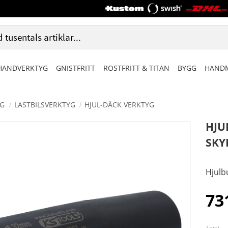
HANDVERKTYG
GNISTFRITT
ROSTFRITT & TITAN
BYGG
HANDM
G
LASTBILSVERKTYG
HJUL-DÄCK VERKTYG
HJU
SKY
Hjulb
73