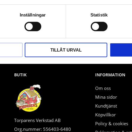
Nyhetsbrev
Inställningar
Statistik
PRENUMERERA
Dina personuppgifter behandlas i enlighet med vår
integritetspolicy
.
TILLÅT URVAL
BUTIK
INFORMATION
Om oss
Mina sidor
Kundtjänst
Köpvillkor
Torparens Verkstad AB
Policy & cookies
Org.nummer: 556403-6480