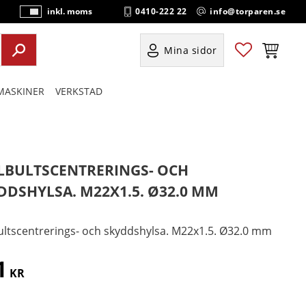
0410-222 22
info@torparen.se
inkl. moms
P
ri
s
Favoriter
Kundvag
Mina sidor
e
r
ASKINER
VERKSTAD
vi
s
a
s
LBULTSCENTRERINGS- OCH
DDSHYLSA. M22X1.5. Ø32.0 MM
ultscentrerings- och skyddshylsa. M22x1.5. Ø32.0 mm
1
KR