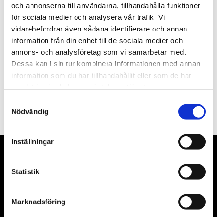
och annonserna till användarna, tillhandahålla funktioner
för sociala medier och analysera vår trafik. Vi
vidarebefordrar även sådana identifierare och annan
Nyhetsbrev
information från din enhet till de sociala medier och
annons- och analysföretag som vi samarbetar med.
Dessa kan i sin tur kombinera informationen med annan
information som du har tillhandahållit eller som de har
samlat in när du har använt deras tjänster.
PRENUMERERA
Samtyckesval
Dina personuppgifter behandlas i enlighet med vår
integritetspolicy
.
Nödvändig
Inställningar
VÅRA LEVERANTÖRER
Statistik
Våra främsta leverantörer är KS Tools verktyg, ATH billyftar
& däckmaskiner och Master luftmaskiner. Kontakta oss
Marknadsföring
gärna om vad som helst då vi gör vårt yttersta för att hjälpa