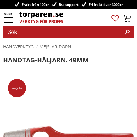
Frakt från 100kr
Bra support
Fri frakt över 3000kr
Meny
Favoriter
Kundv
HANDVERKTYG
MEJSLAR-DORN
HANDTAG-HÅLJÄRN. 49MM
45
%