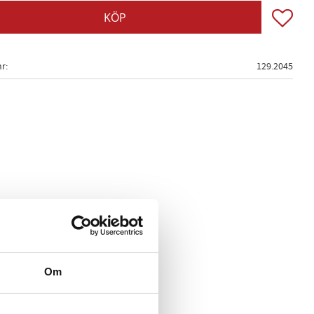
Lägg till
KÖP
nr
129.2045
Om