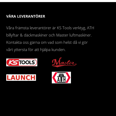
VÅRA LEVERANTÖRER
Våra främsta leverantörer är KS Tools verktyg, ATH
billyftar & däckmaskiner och Master luftmaskiner.
Kontakta oss gärna om vad som helst då vi gör
vårt yttersta för att hjälpa kunden.