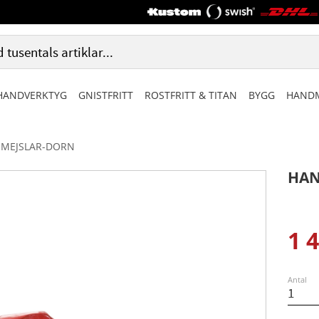
HANDVERKTYG
GNISTFRITT
ROSTFRITT & TITAN
BYGG
HANDM
MEJSLAR-DORN
HAN
1 
Ned
Antal