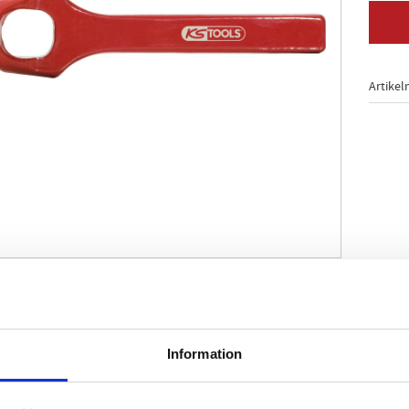
Artikel
00 Form A
d form
ord
Information
ng och tillverkning av packningar och packningsring
å insidan för borttagning av utskärningar