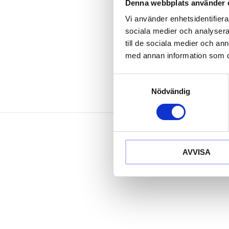
bearbetad ax
Denna webbplats använder 
rödlackerad
Vi använder enhetsidentifierar
härdat blad
sociala medier och analysera 
Speciellt-verk
till de sociala medier och a
med annan information som du 
Samtyckesval
Nödvändig
AVVISA