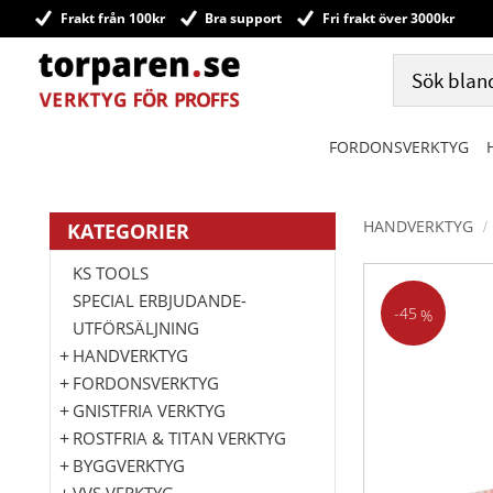
Frakt från 100kr
Bra support
Fri frakt över 3000kr
FORDONSVERKTYG
HANDVERKTYG
KATEGORIER
KS TOOLS
SPECIAL ERBJUDANDE-
45
%
UTFÖRSÄLJNING
HANDVERKTYG
FORDONSVERKTYG
GNISTFRIA VERKTYG
ROSTFRIA & TITAN VERKTYG
BYGGVERKTYG
VVS VERKTYG