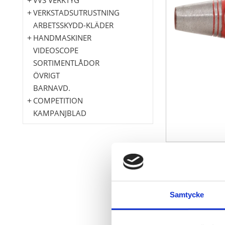
VERKSTADSUTRUSTNING
ARBETSSKYDD-KLÄDER
HANDMASKINER
VIDEOSCOPE
SORTIMENTLÅDOR
ÖVRIGT
BARNAVD.
COMPETITION
KAMPANJBLAD
enligt DIN 72
kraftigt smid
Pip polerad j
Samtycke
för perforeri
lätt konisk p