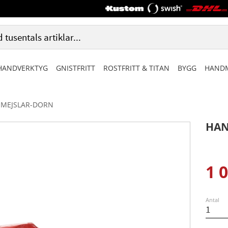
HANDVERKTYG
GNISTFRITT
ROSTFRITT & TITAN
BYGG
HANDM
MEJSLAR-DORN
HAN
1 
Ned
Antal