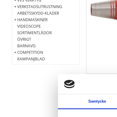
VERKSTADSUTRUSTNING
ARBETSSKYDD-KLÄDER
HANDMASKINER
VIDEOSCOPE
SORTIMENTLÅDOR
ÖVRIGT
BARNAVD.
COMPETITION
KAMPANJBLAD
enligt DIN 72
kraftigt smid
Pip polerad j
Samtycke
för perforeri
lätt konisk p