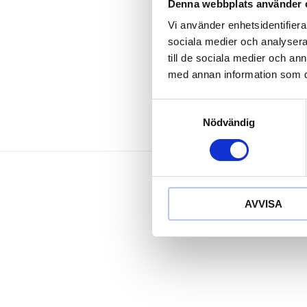
bearbetad ax
Denna webbplats använder 
rödlackerad
Vi använder enhetsidentifierar
härdat blad
sociala medier och analysera 
Speciellt-verk
till de sociala medier och a
med annan information som du 
Samtyckesval
Nödvändig
AVVISA