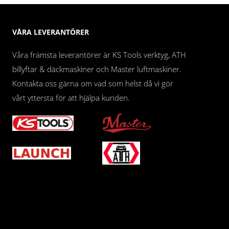
VÅRA LEVERANTÖRER
Våra främsta leverantörer är KS Tools verktyg, ATH
billyftar & däckmaskiner och Master luftmaskiner.
Kontakta oss gärna om vad som helst då vi gör
vårt yttersta för att hjälpa kunden.