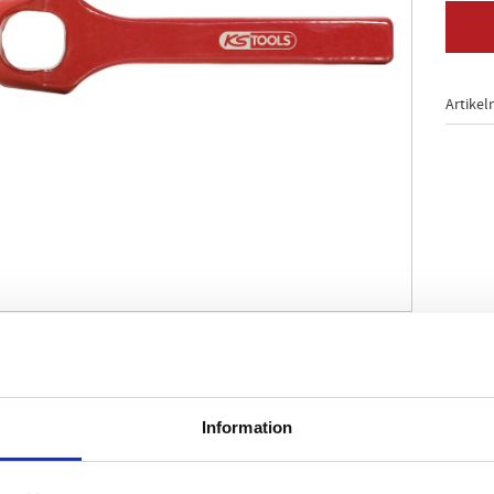
Artikel
00 Form A
d form
ord
Information
ng och tillverkning av packningar och packningsring
å insidan för borttagning av utskärningar