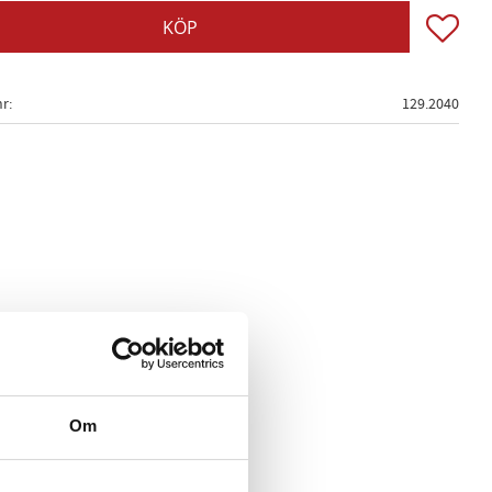
Lägg till
KÖP
nr
129.2040
Om