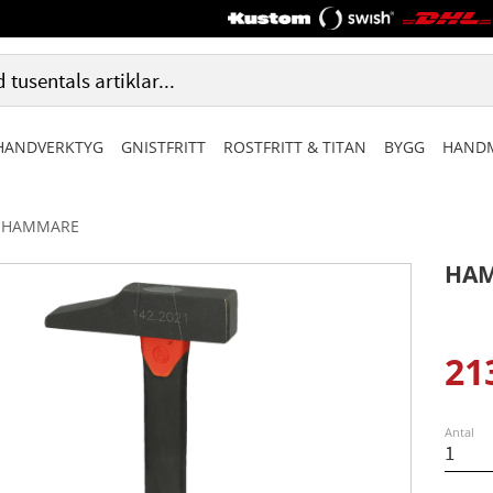
HANDVERKTYG
GNISTFRITT
ROSTFRITT & TITAN
BYGG
HANDM
HAMMARE
HAM
21
Ned
Antal