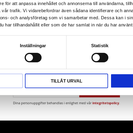
 brännlack med strukturpulver
e för att anpassa innehållet och annonserna till användarna, tillh
i högklassigt specialstål
vår trafik. Vi vidarebefordrar även sådana identifierare och anna
nnons- och analysföretag som vi samarbetar med. Dessa kan i sin
har tillhandahållit eller som de har samlat in när du har använt 
Inställningar
Statistik
Nyhetsbrev
TILLÅT URVAL
PRENUMERERA
Dina personuppgifter behandlas i enlighet med vår
integritetspolicy
.