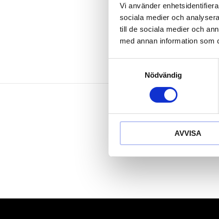
Huvudskikt i
Vi använder enhetsidentifierar
Hammarhuvud 
sociala medier och analysera 
till de sociala medier och a
med annan information som du 
Samtyckesval
Nödvändig
AVVISA