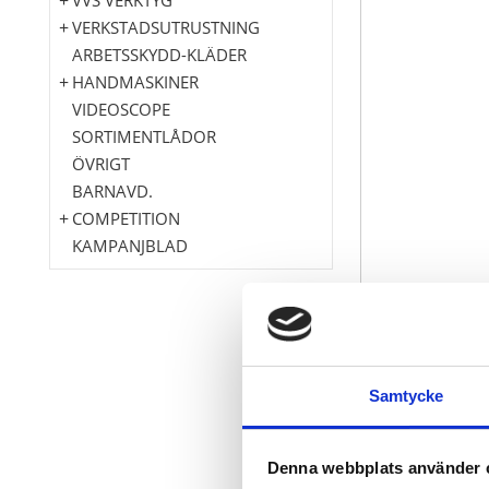
VERKSTADSUTRUSTNING
ARBETSSKYDD-KLÄDER
HANDMASKINER
VIDEOSCOPE
SORTIMENTLÅDOR
ÖVRIGT
BARNAVD.
COMPETITION
KAMPANJBLAD
Med fibergla
smitt utföra
Samtycke
Induktivt här
Blankslipad 
avrundade ka
Denna webbplats använder 