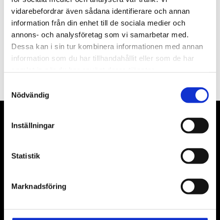
vidarebefordrar även sådana identifierare och annan
information från din enhet till de sociala medier och
annons- och analysföretag som vi samarbetar med.
Dessa kan i sin tur kombinera informationen med annan
PRENUMERERA
information som du har tillhandahållit eller som de har
samlat in när du har använt deras tjänster.
Dina personuppgifter behandlas i enlighet med vår
integritetspolicy
.
Samtyckesval
Nödvändig
VÅRA LEVERANTÖRER
Inställningar
Våra främsta leverantörer är KS Tools verktyg, ATH billyftar
Statistik
& däckmaskiner och Master luftmaskiner. Kontakta oss
gärna om vad som helst då vi gör vårt yttersta för att hjälpa
Marknadsföring
kunden.