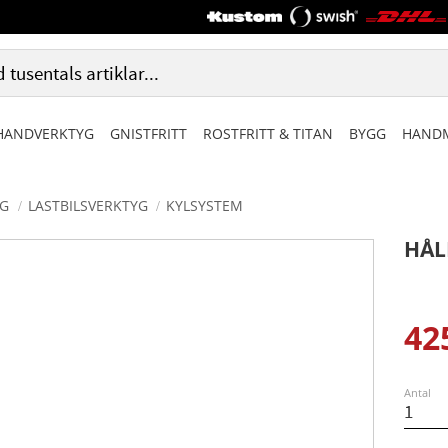
HANDVERKTYG
GNISTFRITT
ROSTFRITT & TITAN
BYGG
HANDM
G
LASTBILSVERKTYG
KYLSYSTEM
HÅL
42
Ned
Antal