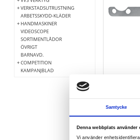
VERKSTADSUTRUSTNING
ARBETSSKYDD-KLÄDER
HANDMASKINER
VIDEOSCOPE
SORTIMENTLÅDOR
ÖVRIGT
BARNAVD.
COMPETITION
KAMPANJBLAD
Som mothåll p
Samtycke
särskilt smal
tillåter lätt 
Speciellt-verk
Denna webbplats använder 
Vi använder enhetsidentifierar
Användningsområ