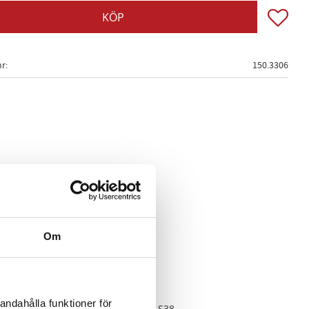
Lägg till
KÖP
nr
150.3306
Om
andahålla funktioner för
TU, M54, M56, M70, M73, S14 och S38