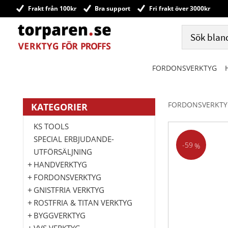
Frakt från 100kr
Bra support
Fri frakt över 3000kr
FORDONSVERKTYG
FORDONSVERKTY
KATEGORIER
KS TOOLS
SPECIAL ERBJUDANDE-
59
%
UTFÖRSÄLJNING
HANDVERKTYG
FORDONSVERKTYG
GNISTFRIA VERKTYG
ROSTFRIA & TITAN VERKTYG
BYGGVERKTYG
VVS VERKTYG