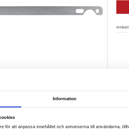
Artikel
å fläktaxeln vid demontage av Visco-fläkten
Information
 konstruktion
åtkomst
tygsstål
cookies
e för att anpassa innehållet och annonserna till användarna, tillh
den / för:
BMW
motorer M10, M20, M21, M30, M50, M51, M52, M52