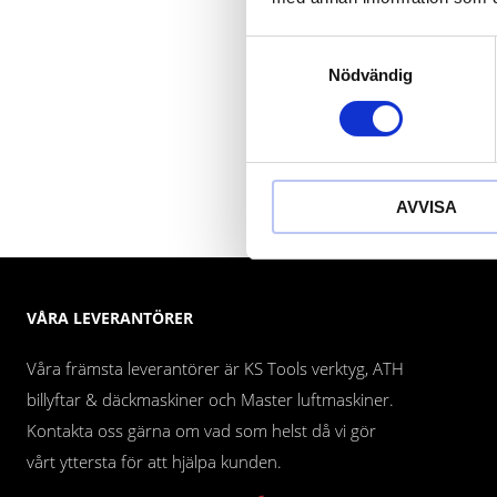
Samtyckesval
Nödvändig
AVVISA
VÅRA LEVERANTÖRER
Våra främsta leverantörer är KS Tools verktyg, ATH
billyftar & däckmaskiner och Master luftmaskiner.
Kontakta oss gärna om vad som helst då vi gör
vårt yttersta för att hjälpa kunden.