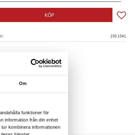
Lägg till
KÖP
nr
150.1541
Om
andahålla funktioner för
n information från din enhet
 tur kombinera informationen
deras tjänster.