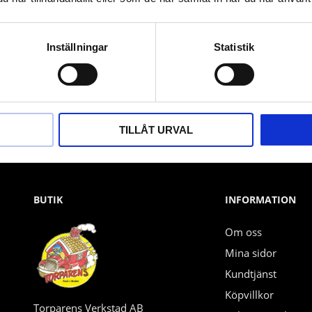
Nyhetsbrev
Inställningar
Statistik
PRENUMERERA
Dina personuppgifter behandlas i enlighet med vår
integritetspolicy
.
TILLÅT URVAL
BUTIK
INFORMATION
Om oss
Mina sidor
Kundtjänst
Köpvillkor
Torparens Verkstad AB