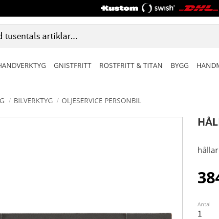
HANDVERKTYG
GNISTFRITT
ROSTFRITT & TITAN
BYGG
HANDM
G
BILVERKTYG
OLJESERVICE PERSONBIL
HÅL
hållar
38
Antal