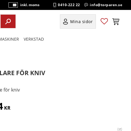
0410-222 22
info@torparen.se
inkl. moms
P
ri
s
Favoriter
Kundvag
Mina sidor
e
r
ASKINER
VERKSTAD
vi
s
a
s
LARE FÖR KNIV
e för kniv
4
KR
st