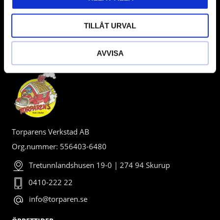
TILLÅT URVAL
AVVISA
BUTIK
Torparens Verkstad AB
Org.nummer: 556403-6480
Tretunnlandshusen 19-0 | 274 94 Skurup
0410-222 22
info@torparen.se