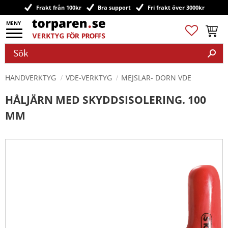
Frakt från 100kr
Bra support
Fri frakt över 3000kr
Meny
Favoriter
Kundv
HANDVERKTYG
VDE-VERKTYG
MEJSLAR- DORN VDE
HÅLJÄRN MED SKYDDSISOLERING. 100
MM