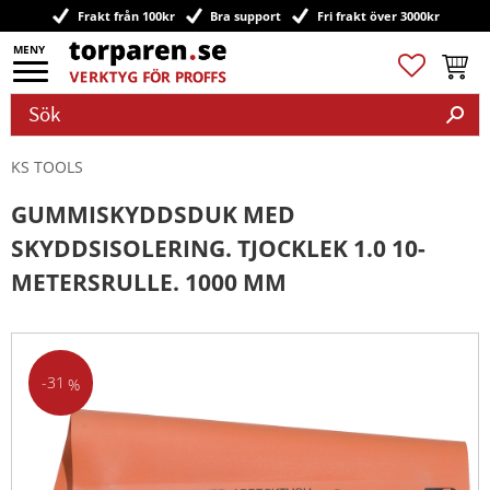
Frakt från 100kr
Bra support
Fri frakt över 3000kr
Meny
Favoriter
Kundv
KS TOOLS
GUMMISKYDDSDUK MED
SKYDDSISOLERING. TJOCKLEK 1.0 10-
METERSRULLE. 1000 MM
31
%