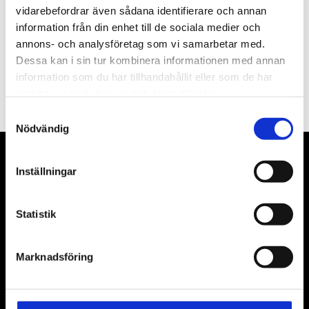
vidarebefordrar även sådana identifierare och annan
information från din enhet till de sociala medier och
annons- och analysföretag som vi samarbetar med.
Dessa kan i sin tur kombinera informationen med annan
PRENUMERERA
information som du har tillhandahållit eller som de har
Dina personuppgifter behandlas i enlighet med vår
integritetspolicy
.
samlat in när du har använt deras tjänster.
Samtyckesval
Nödvändig
VÅRA LEVERANTÖRER
Inställningar
Våra främsta leverantörer är KS Tools verktyg, ATH billyftar
& däckmaskiner och Master luftmaskiner. Kontakta oss
Statistik
gärna om vad som helst då vi gör vårt yttersta för att hjälpa
kunden.
Marknadsföring