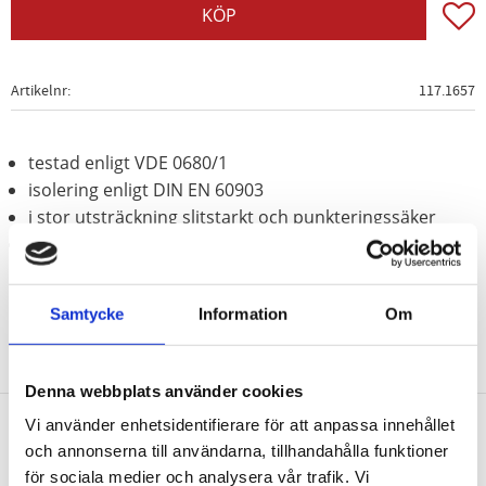
Lägg t
KÖP
Artikelnr
117.1657
testad enligt VDE 0680/1
isolering enligt DIN EN 60903
i stor utsträckning slitstarkt och punkteringssäker
i synnerhet lämplig för användning utomhus
Samtycke
Information
Om
Denna webbplats använder cookies
Vi använder enhetsidentifierare för att anpassa innehållet
och annonserna till användarna, tillhandahålla funktioner
Nyhetsbrev
för sociala medier och analysera vår trafik. Vi