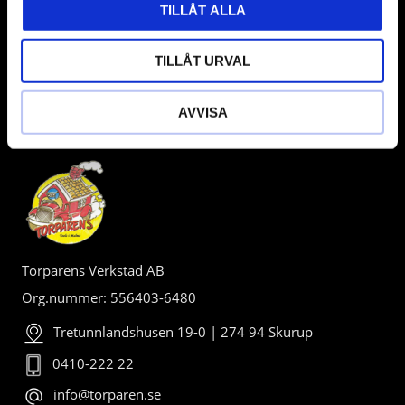
TILLÅT ALLA
TILLÅT URVAL
AVVISA
BUTIK
Torparens Verkstad AB
Org.nummer: 556403-6480
Tretunnlandshusen 19-0 | 274 94 Skurup
0410-222 22
info@torparen.se