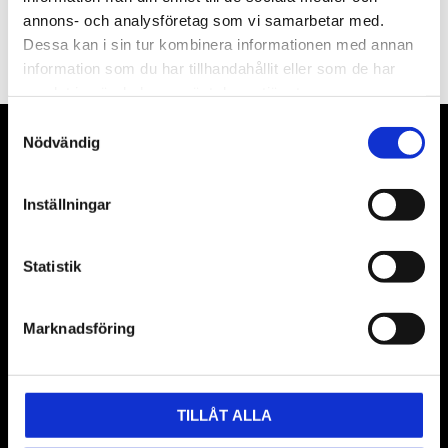
PRENUMERERA
annons- och analysföretag som vi samarbetar med.
Dessa kan i sin tur kombinera informationen med annan
Dina personuppgifter behandlas i enlighet med vår
integritetspolicy
.
information som du har tillhandahållit eller som de har
samlat in när du har använt deras tjänster.
Samtyckesval
Nödvändig
VÅRA LEVERANTÖRER
Våra främsta leverantörer är KS Tools verktyg, ATH billyftar
Inställningar
& däckmaskiner och Master luftmaskiner. Kontakta oss
gärna om vad som helst då vi gör vårt yttersta för att hjälpa
Statistik
kunden.
Marknadsföring
TILLÅT ALLA