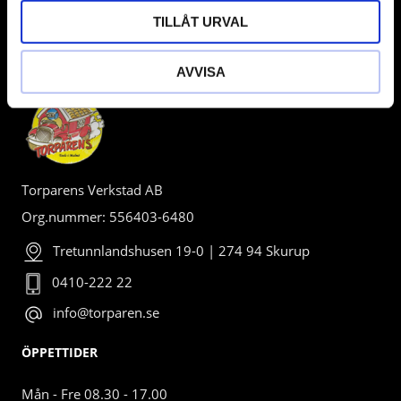
TILLÅT URVAL
BUTIK
AVVISA
Torparens Verkstad AB
Org.nummer: 556403-6480
Tretunnlandshusen 19-0 | 274 94 Skurup
0410-222 22
info@torparen.se
ÖPPETTIDER
Mån - Fre 08.30 - 17.00