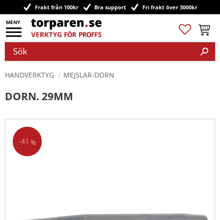
Frakt från 100kr
Bra support
Fri frakt över 3000kr
Meny
Favoriter
Kundv
HANDVERKTYG
MEJSLAR-DORN
DORN. 29MM
41
%