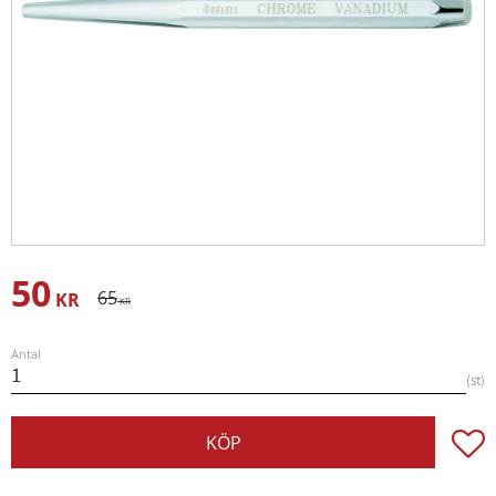
50
Nedsatt pris:
Ordinarie pris:
65
KR
KR
Antal
st
Lägg t
KÖP