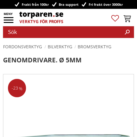
Frakt från 100kr
Bra support
Fri frakt över 3000kr
Meny
Favoriter
Kundv
FORDONSVERKTYG
BILVERKTYG
BROMSVERKTYG
GENOMDRIVARE. Ø 5MM
23
%