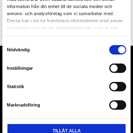
information från din enhet till de sociala medier och
annons- och analysföretag som vi samarbetar med.
PRENUMERERA
Dessa kan i sin tur kombinera informationen med annan
information som du har tillhandahållit eller som de har
Dina personuppgifter behandlas i enlighet med vår
integritetspolicy
.
samlat in när du har använt deras tjänster.
Samtyckesval
Nödvändig
VÅRA LEVERANTÖRER
Inställningar
Våra främsta leverantörer är KS Tools verktyg, ATH billyftar
& däckmaskiner och Master luftmaskiner. Kontakta oss
Statistik
gärna om vad som helst då vi gör vårt yttersta för att hjälpa
kunden.
Marknadsföring
TILLÅT ALLA