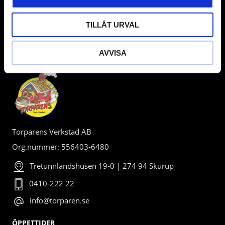
TILLÅT URVAL
AVVISA
BUTIK
Torparens Verkstad AB
Org.nummer: 556403-6480
Tretunnlandshusen 19-0 | 274 94 Skurup
0410-222 22
info@torparen.se
ÖPPETTIDER