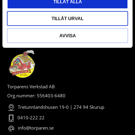
TILLÅT ALLA
TILLÅT URVAL
AVVISA
BUTIK
Torparens Verkstad AB
Org.nummer: 556403-6480
Tretunnlandshusen 19-0 | 274 94 Skurup
0410-222 22
info@torparen.se