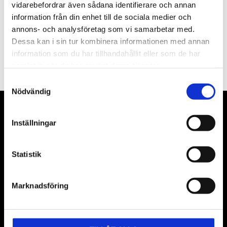
vidarebefordrar även sådana identifierare och annan
information från din enhet till de sociala medier och
annons- och analysföretag som vi samarbetar med.
PRENUMERERA
Dessa kan i sin tur kombinera informationen med annan
information som du har tillhandahållit eller som de har
Dina personuppgifter behandlas i enlighet med vår
integritetspolicy
.
samlat in när du har använt deras tjänster.
Samtyckesval
Nödvändig
VÅRA LEVERANTÖRER
Inställningar
Våra främsta leverantörer är KS Tools verktyg, ATH billyftar
& däckmaskiner och Master luftmaskiner. Kontakta oss
Statistik
gärna om vad som helst då vi gör vårt yttersta för att hjälpa
kunden.
Marknadsföring