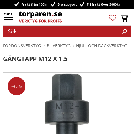
Frakt från 100kr
Bra support
Fri frakt över 3000kr
Meny
Favoriter
Kundv
FORDONSVERKTYG
BILVERKTYG
HJUL- OCH DÄCKVERKTYG
GÄNGTAPP M12 X 1.5
45
%