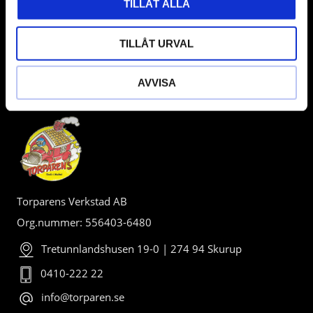
TILLÅT ALLA
TILLÅT URVAL
AVVISA
BUTIK
Torparens Verkstad AB
Org.nummer: 556403-6480
Tretunnlandshusen 19-0 | 274 94 Skurup
0410-222 22
info@torparen.se