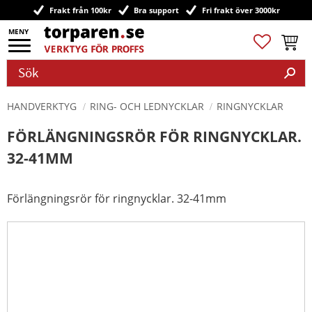
Frakt från 100kr
Bra support
Fri frakt över 3000kr
Meny
Favoriter
Kundv
HANDVERKTYG
RING- OCH LEDNYCKLAR
RINGNYCKLAR
FÖRLÄNGNINGSRÖR FÖR RINGNYCKLAR.
32-41MM
Förlängningsrör för ringnycklar. 32-41mm