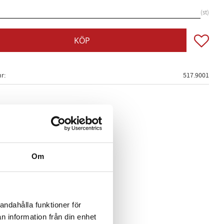
st
Lägg till
KÖP
nr
517.9001
Om
andahålla funktioner för
n information från din enhet