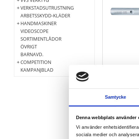
VERKSTADSUTRUSTNING
ARBETSSKYDD-KLÄDER
HANDMASKINER
VIDEOSCOPE
SORTIMENTLÅDOR
ÖVRIGT
BARNAVD.
COMPETITION
KAMPANJBLAD
Samtycke
fyra olika sto
Matt satinera
Krom vanad
Denna webbplats använder 
Vi använder enhetsidentifierar
sociala medier och analysera 