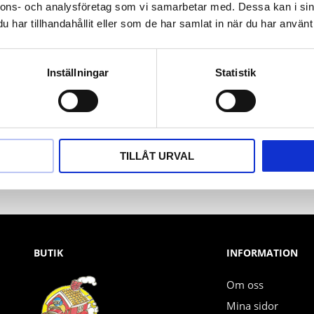
nnons- och analysföretag som vi samarbetar med. Dessa kan i sin
har tillhandahållit eller som de har samlat in när du har använt 
Inställningar
Statistik
Nyhetsbrev
PRENUMERERA
TILLÅT URVAL
Dina personuppgifter behandlas i enlighet med vår
integritetspolicy
.
BUTIK
INFORMATION
Om oss
Mina sidor