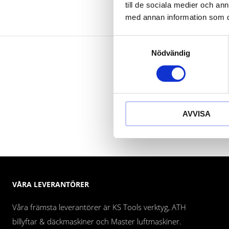
till de sociala medier och a
med annan information som du 
Samtyckesval
Nödvändig
AVVISA
VÅRA LEVERANTÖRER
Våra främsta leverantörer är KS Tools verktyg, ATH
billyftar & däckmaskiner och Master luftmaskiner.