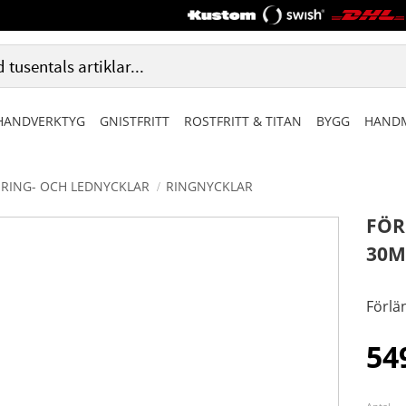
HANDVERKTYG
GNISTFRITT
ROSTFRITT & TITAN
BYGG
HANDM
RING- OCH LEDNYCKLAR
RINGNYCKLAR
FÖR
30
Förlä
54