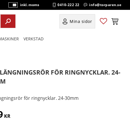
0410-222 22
info@torparen.se
inkl. moms
P
ri
s
Favoriter
Kundvag
Mina sidor
e
r
ASKINER
VERKSTAD
vi
s
a
s
LÄNGNINGSRÖR FÖR RINGNYCKLAR. 24-
MM
ngningsrör för ringnycklar. 24-30mm
9
KR