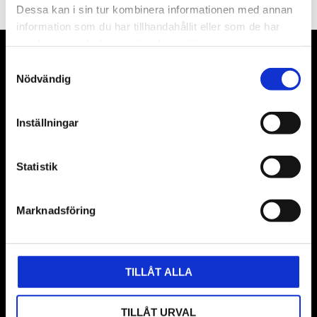
Dessa kan i sin tur kombinera informationen med annan
information som du har tillhandahållit eller som de har
samlat in när du har använt deras tjänster.
VÅRA LEVERANTÖRER
Samtyckesval
Nödvändig
Våra främsta leverantörer är KS Tools verktyg, ATH billyftar
& däckmaskiner och Master luftmaskiner. Kontakta oss
Inställningar
gärna om vad som helst då vi gör vårt yttersta för att hjälpa
kunden.
Statistik
Marknadsföring
TILLÅT ALLA
TILLÅT URVAL
BUTIK