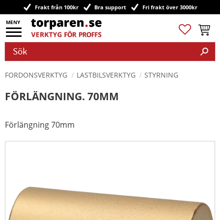
Frakt från 100kr
Bra support
Fri frakt över 3000kr
Meny
Favoriter
Kundv
FORDONSVERKTYG
LASTBILSVERKTYG
STYRNING
FÖRLÄNGNING. 70MM
Förlängning 70mm