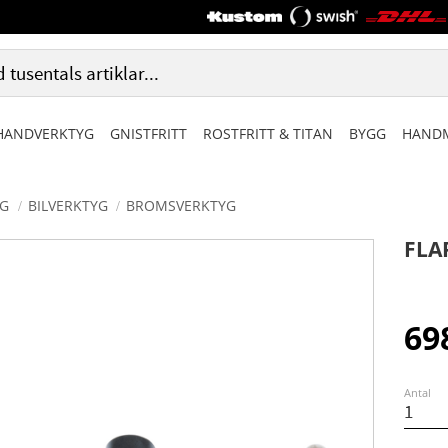
HANDVERKTYG
GNISTFRITT
ROSTFRITT & TITAN
BYGG
HANDM
G
BILVERKTYG
BROMSVERKTYG
FLA
69
Antal