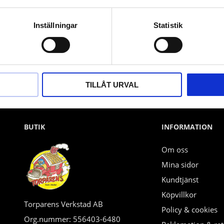
Nyhetsbrev
Inställningar
Statistik
PRENUMERERA
Dina personuppgifter behandlas i enlighet med vår
integritetspolicy
.
TILLÅT URVAL
BUTIK
INFORMATION
Om oss
Mina sidor
Kundtjänst
Köpvillkor
Torparens Verkstad AB
Policy & cookies
Org.nummer: 556403-6480