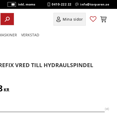
0410-222 22
info@torparen.se
inkl. moms
P
ri
s
Favoriter
Kundvag
Mina sidor
e
r
ASKINER
VERKSTAD
vi
s
a
s
REFIX VRED TILL HYDRAULSPINDEL
8
KR
st