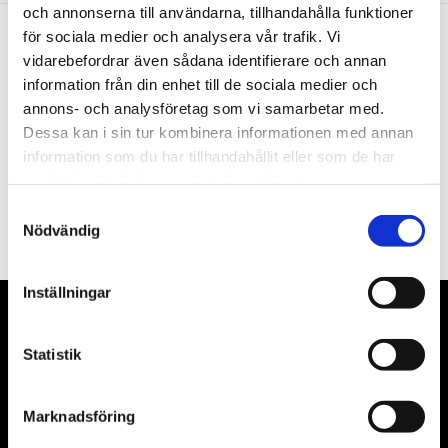
och annonserna till användarna, tillhandahålla funktioner
för sociala medier och analysera vår trafik. Vi
vidarebefordrar även sådana identifierare och annan
Nyhetsbrev
information från din enhet till de sociala medier och
annons- och analysföretag som vi samarbetar med.
Dessa kan i sin tur kombinera informationen med annan
information som du har tillhandahållit eller som de har
samlat in när du har använt deras tjänster.
PRENUMERERA
Samtyckesval
Dina personuppgifter behandlas i enlighet med vår
integritetspolicy
.
Nödvändig
Inställningar
VÅRA LEVERANTÖRER
Statistik
Våra främsta leverantörer är KS Tools verktyg, ATH billyftar
& däckmaskiner och Master luftmaskiner. Kontakta oss
Marknadsföring
gärna om vad som helst då vi gör vårt yttersta för att hjälpa