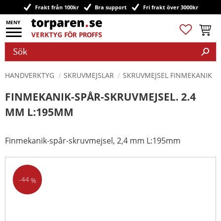
Frakt från 100kr
Bra support
Fri frakt över 3000kr
Meny
Favoriter
Kundv
HANDVERKTYG
SKRUVMEJSLAR
SKRUVMEJSEL FINMEKANIK
FINMEKANIK-SPÅR-SKRUVMEJSEL. 2.4
MM L:195MM
Finmekanik-spår-skruvmejsel, 2,4 mm L:195mm
44
%