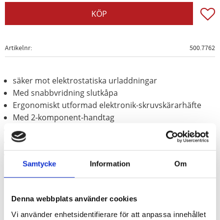
Lägg t
KÖP
Artikelnr
500.7762
säker mot elektrostatiska urladdningar
Med snabbvridning slutkåpa
Ergonomiskt utformad elektronik-skruvskärarhäfte
Med 2-komponent-handtag
Härdad klinga
Kromad med polerad spets
Klinga av krom vanadium
Samtycke
Information
Om
Denna webbplats använder cookies
Vi använder enhetsidentifierare för att anpassa innehållet