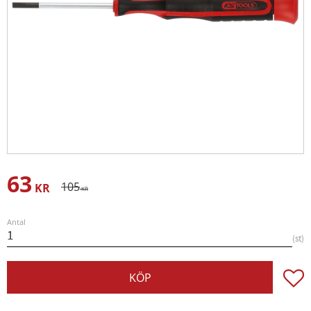
63
Nedsatt pris:
Ordinarie pris:
105
KR
KR
Antal
st
Lägg t
KÖP