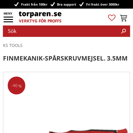
Frakt från 100kr
Bra support
Fri frakt över 3000kr
Meny
Favoriter
Kundv
KS TOOLS
FINMEKANIK-SPÅRSKRUVMEJSEL. 3.5MM
40
%