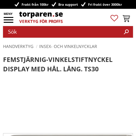
Frakt från 100kr
Bra support
Fri frakt över 3000kr
Meny
Favoriter
Kundv
HANDVERKTYG
INSEX- OCH VINKELNYCKLAR
FEMSTJÄRNIG-VINKELSTIFTNYCKEL
DISPLAY MED HÅL. LÅNG. TS30