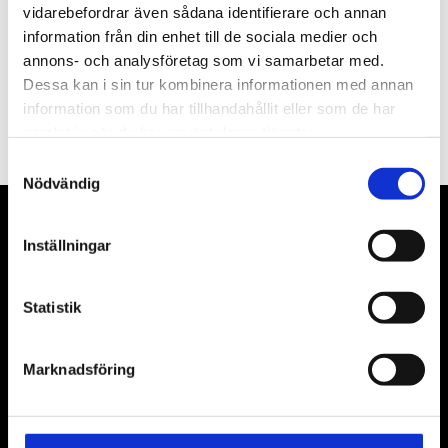
vidarebefordrar även sådana identifierare och annan
information från din enhet till de sociala medier och
annons- och analysföretag som vi samarbetar med.
Dessa kan i sin tur kombinera informationen med annan
PRENUMERERA
information som du har tillhandahållit eller som de har
Dina personuppgifter behandlas i enlighet med vår
integritetspolicy
.
samlat in när du har använt deras tjänster.
Samtyckesval
Nödvändig
VÅRA LEVERANTÖRER
Inställningar
Våra främsta leverantörer är KS Tools verktyg, ATH billyftar
& däckmaskiner och Master luftmaskiner. Kontakta oss
Statistik
gärna om vad som helst då vi gör vårt yttersta för att hjälpa
kunden.
Marknadsföring