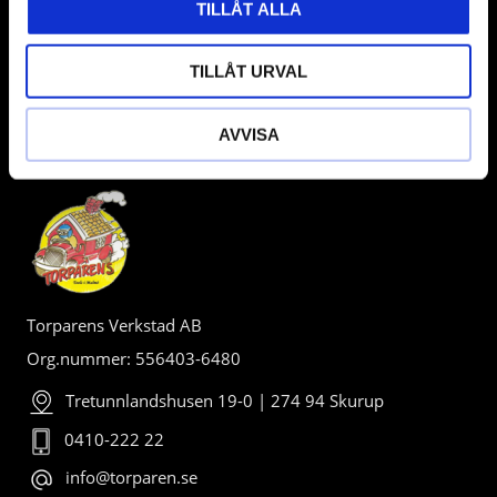
TILLÅT ALLA
TILLÅT URVAL
AVVISA
BUTIK
Torparens Verkstad AB
Org.nummer: 556403-6480
Tretunnlandshusen 19-0 | 274 94 Skurup
0410-222 22
info@torparen.se