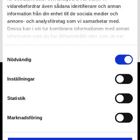
vidarebefordrar även sådana identifierare och annan
information från din enhet till de sociala medier och
annons- och analysföretag som vi samarbetar med.
Dessa kan i sin tur kombinera informationen med annan
PRENUMERERA
information som du har tillhandahållit eller som de har
samlat in när du har använt deras tjänster.
Dina personuppgifter behandlas i enlighet med vår
integritetspolicy
.
Samtyckesval
Nödvändig
VÅRA LEVERANTÖRER
Inställningar
Våra främsta leverantörer är KS Tools verktyg, ATH billyftar
Statistik
& däckmaskiner och Master luftmaskiner. Kontakta oss
gärna om vad som helst då vi gör vårt yttersta för att hjälpa
kunden.
Marknadsföring