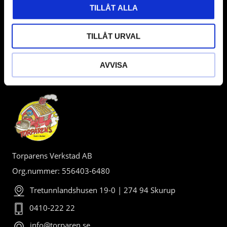
TILLÅT ALLA
TILLÅT URVAL
AVVISA
BUTIK
Torparens Verkstad AB
Org.nummer: 556403-6480
Tretunnlandshusen 19-0 | 274 94 Skurup
0410-222 22
info@torparen.se