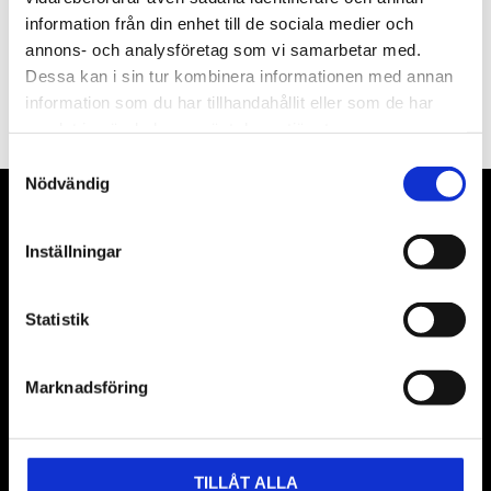
information från din enhet till de sociala medier och
annons- och analysföretag som vi samarbetar med.
PRENUMERERA
Dessa kan i sin tur kombinera informationen med annan
information som du har tillhandahållit eller som de har
Dina personuppgifter behandlas i enlighet med vår
integritetspolicy
.
samlat in när du har använt deras tjänster.
Samtyckesval
Nödvändig
VÅRA LEVERANTÖRER
Inställningar
Våra främsta leverantörer är KS Tools verktyg, ATH billyftar
& däckmaskiner och Master luftmaskiner. Kontakta oss
Statistik
gärna om vad som helst då vi gör vårt yttersta för att hjälpa
kunden.
Marknadsföring
TILLÅT ALLA