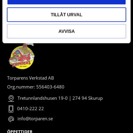
TILLÅT URVAL
AVVISA
BUTIK
Torparens Verkstad AB
Org.nummer: 556403-6480
Tretunnlandshusen 19-0 | 274 94 Skurup
0410-222 22
info@torparen.se
ÖPPETTIDER