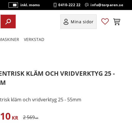
0410-222 22
info@torparen.se
inkl. moms
P
ri
s
Favoriter
Kundvag
Mina sidor
e
r
ASKINER
VERKSTAD
vi
s
a
s
ENTRISK KLÄM OCH VRIDVERKTYG 25 -
MM
trisk kläm och vridverktyg 25 - 55mm
410
satt pris:
Ordinarie pris:
2 569
KR
KR