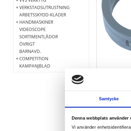
VERKSTADSUTRUSTNING
ARBETSSKYDD-KLÄDER
HANDMASKINER
VIDEOSCOPE
SORTIMENTLÅDOR
ÖVRIGT
BARNAVD.
COMPETITION
KAMPANJBLAD
för påbyggnad
Samtycke
genom räfflad
för användnin
med extra sto
Denna webbplats använder 
Speciellt-verk
Vi använder enhetsidentifierar