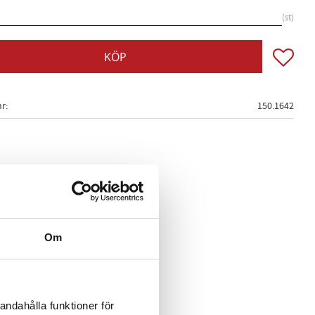
st
Lägg till
KÖP
nr
150.1642
nings- och hjulsidan)
Om
 (runda)
andahålla funktioner för