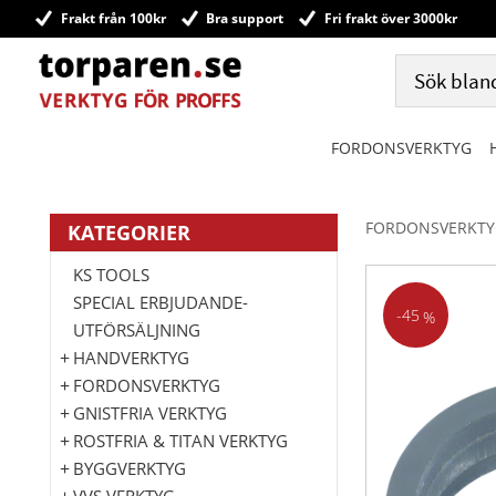
Frakt från 100kr
Bra support
Fri frakt över 3000kr
FORDONSVERKTYG
FORDONSVERKTY
KATEGORIER
KS TOOLS
SPECIAL ERBJUDANDE-
45
%
UTFÖRSÄLJNING
HANDVERKTYG
FORDONSVERKTYG
GNISTFRIA VERKTYG
ROSTFRIA & TITAN VERKTYG
BYGGVERKTYG
VVS VERKTYG