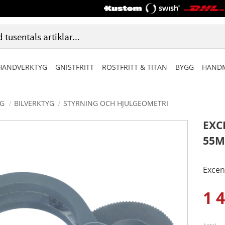
HANDVERKTYG
GNISTFRITT
ROSTFRITT & TITAN
BYGG
HANDM
G
BILVERKTYG
STYRNING OCH HJULGEOMETRI
EXC
55
Excen
1 
Ned