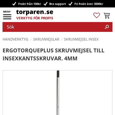
Frakt från 100kr
Bra support
Fri frakt över 3000kr
Meny
Favoriter
Kundv
HANDVERKTYG
SKRUVMEJSLAR
SKRUVMEJSEL INSEX
ERGOTORQUEPLUS SKRUVMEJSEL TILL
INSEXKANTSSKRUVAR. 4MM