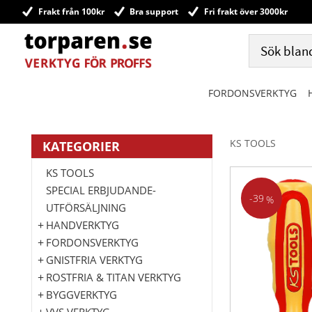
Frakt från 100kr
Bra support
Fri frakt över 3000kr
FORDONSVERKTYG
KS TOOLS
KATEGORIER
KS TOOLS
SPECIAL ERBJUDANDE-
39
%
UTFÖRSÄLJNING
HANDVERKTYG
FORDONSVERKTYG
GNISTFRIA VERKTYG
ROSTFRIA & TITAN VERKTYG
BYGGVERKTYG
VVS VERKTYG