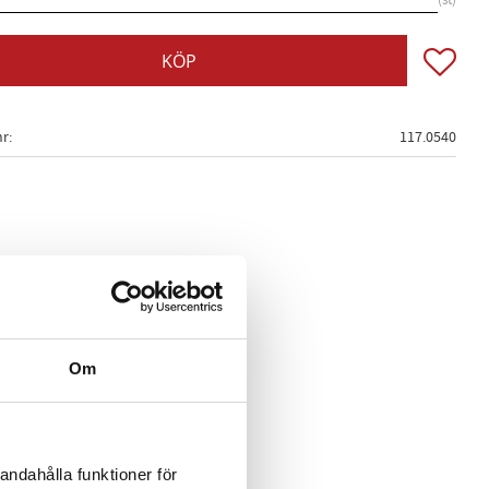
st
Lägg till
KÖP
nr
117.0540
Om
andahålla funktioner för