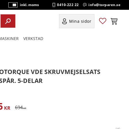
0410-222 22
info@torparen.se
inkl. moms
P
ri
s
Favoriter
Kundvag
Mina sidor
e
r
ASKINER
VERKSTAD
vi
s
a
s
OTORQUE VDE SKRUVMEJSELSATS
SPÅR. 5-DELAR
5
satt pris:
Ordinarie pris:
694
KR
KR