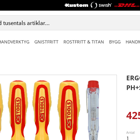
HANDVERKTYG
GNISTFRITT
ROSTFRITT & TITAN
BYGG
HANDM
ERG
PH+
42
Ned
Antal