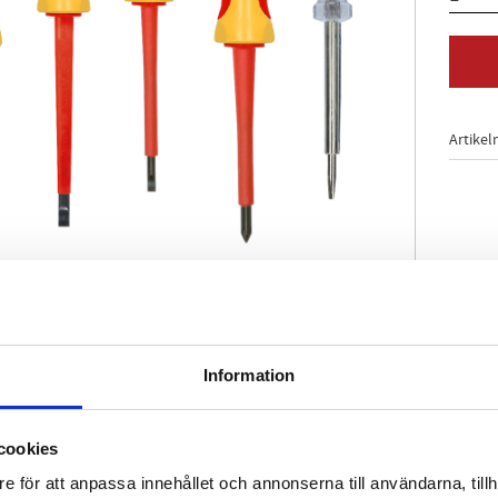
Artikel
264/7437/7438/8764
Information
t IEC 60900
nent-handtag
cookies
e för att anpassa innehållet och annonserna till användarna, tillh