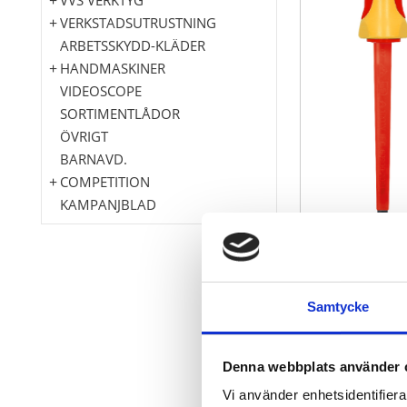
VERKSTADSUTRUSTNING
ARBETSSKYDD-KLÄDER
HANDMASKINER
VIDEOSCOPE
SORTIMENTLÅDOR
ÖVRIGT
BARNAVD.
COMPETITION
KAMPANJBLAD
enligt DIN 5
Samtycke
isolerat enlig
Med 2-kompo
polerad
Denna webbplats använder 
S2-specialstål
Vi använder enhetsidentifierar