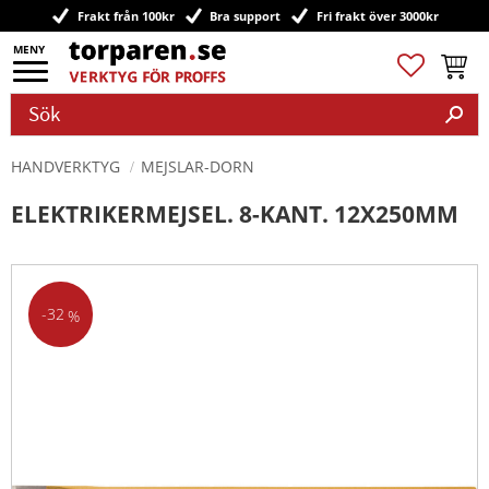
Frakt från 100kr
Bra support
Fri frakt över 3000kr
Meny
Favoriter
Kundv
HANDVERKTYG
MEJSLAR-DORN
ELEKTRIKERMEJSEL. 8-KANT. 12X250MM
32
%