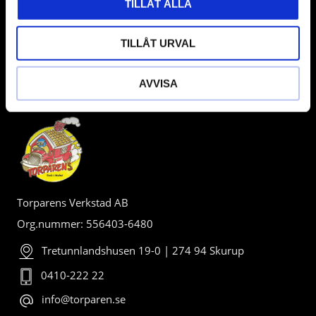
TILLÅT ALLA
TILLÅT URVAL
AVVISA
BUTIK
Torparens Verkstad AB
Org.nummer: 556403-6480
Tretunnlandshusen 19-0 | 274 94 Skurup
0410-222 22
info@torparen.se