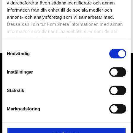
vidarebefordrar även sådana identifierare och annan
information från din enhet till de sociala medier och
annons- och analysföretag som vi samarbetar med.
PRENUMERERA
Dessa kan i sin tur kombinera informationen med annan
information som du har tillhandahållit eller som de har
Dina personuppgifter behandlas i enlighet med vår
integritetspolicy
.
samlat in när du har använt deras tjänster.
Samtyckesval
Nödvändig
VÅRA LEVERANTÖRER
Inställningar
Våra främsta leverantörer är KS Tools verktyg, ATH billyftar
& däckmaskiner och Master luftmaskiner. Kontakta oss
Statistik
gärna om vad som helst då vi gör vårt yttersta för att hjälpa
kunden.
Marknadsföring