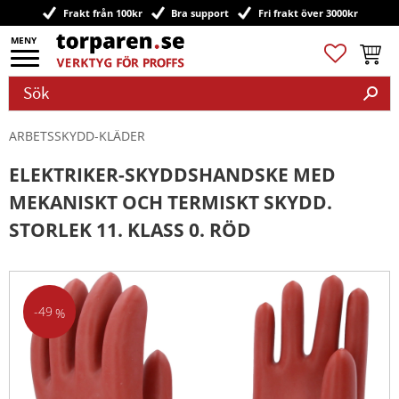
Frakt från 100kr
Bra support
Fri frakt över 3000kr
Meny
Favoriter
Kundv
ARBETSSKYDD-KLÄDER
ELEKTRIKER-SKYDDSHANDSKE MED
MEKANISKT OCH TERMISKT SKYDD.
STORLEK 11. KLASS 0. RÖD
49
%