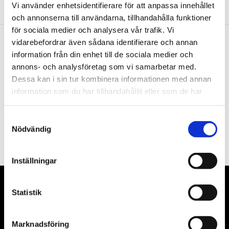
Vi använder enhetsidentifierare för att anpassa innehållet
och annonserna till användarna, tillhandahålla funktioner
för sociala medier och analysera vår trafik. Vi
vidarebefordrar även sådana identifierare och annan
Nyhetsbrev
information från din enhet till de sociala medier och
annons- och analysföretag som vi samarbetar med.
Dessa kan i sin tur kombinera informationen med annan
information som du har tillhandahållit eller som de har
samlat in när du har använt deras tjänster.
PRENUMERERA
Samtyckesval
Nödvändig
Dina personuppgifter behandlas i enlighet med vår
integritetspolicy
.
Inställningar
VÅRA LEVERANTÖRER
Statistik
Våra främsta leverantörer är KS Tools verktyg, ATH billyftar
Marknadsföring
& däckmaskiner och Master luftmaskiner. Kontakta oss