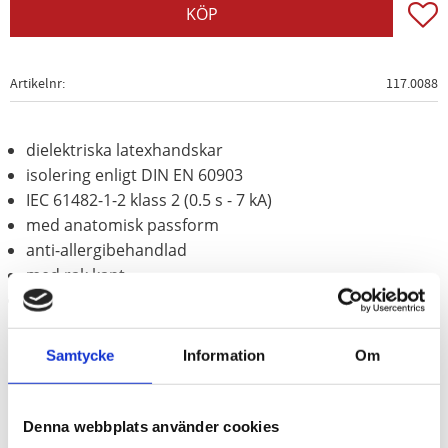
Lägg t
KÖP
Artikelnr
117.0088
dielektriska latexhandskar
isolering enligt DIN EN 60903
IEC 61482-1-2 klass 2 (0.5 s - 7 kA)
med anatomisk passform
anti-allergibehandlad
med rak kant
Förpackad med UV-skydd
Vi rekommenderar att man för absorbering av hudens fukt och
Samtycke
Information
Om
bättre ventilation använder liner-handskar.
Denna webbplats använder cookies