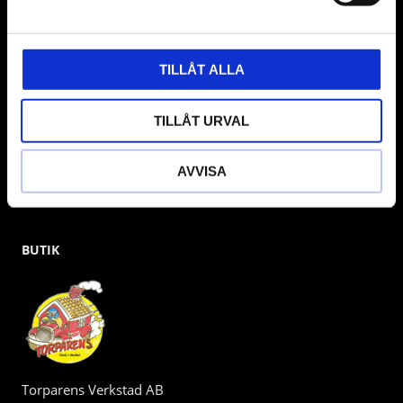
gärna om vad som helst då vi gör vårt yttersta för att hjälpa
kunden.
TILLÅT ALLA
TILLÅT URVAL
AVVISA
BUTIK
Torparens Verkstad AB