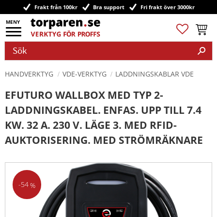
Frakt från 100kr
Bra support
Fri frakt över 3000kr
Meny
Favoriter
Kundv
HANDVERKTYG
VDE-VERKTYG
LADDNINGSKABLAR VDE
EFUTURO WALLBOX MED TYP 2-
LADDNINGSKABEL. ENFAS. UPP TILL 7.4
KW. 32 A. 230 V. LÄGE 3. MED RFID-
AUKTORISERING. MED STRÖMRÄKNARE
54
%