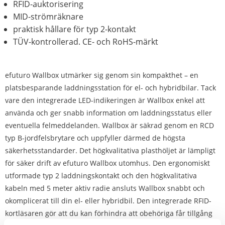
RFID-auktorisering
MID-strömräknare
praktisk hållare för typ 2-kontakt
TÜV-kontrollerad. CE- och RoHS-märkt
efuturo Wallbox utmärker sig genom sin kompakthet – en
platsbesparande laddningsstation för el- och hybridbilar. Tack
vare den integrerade LED-indikeringen är Wallbox enkel att
använda och ger snabb information om laddningsstatus eller
eventuella felmeddelanden. Wallbox är säkrad genom en RCD
typ B-jordfelsbrytare och uppfyller därmed de högsta
säkerhetsstandarder. Det högkvalitativa plasthöljet är lämpligt
för säker drift av efuturo Wallbox utomhus. Den ergonomiskt
utformade typ 2 laddningskontakt och den högkvalitativa
kabeln med 5 meter aktiv radie ansluts Wallbox snabbt och
okomplicerat till din el- eller hybridbil. Den integrerade RFID-
kortläsaren gör att du kan förhindra att obehöriga får tillgång