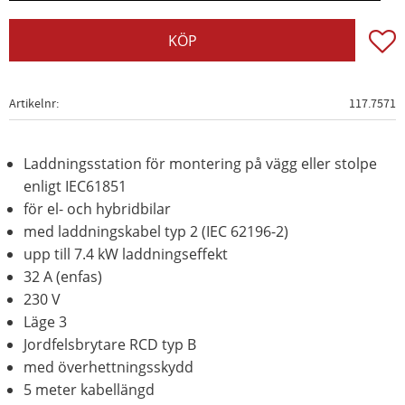
Lägg t
KÖP
Artikelnr
117.7571
Laddningsstation för montering på vägg eller stolpe
enligt IEC61851
för el- och hybridbilar
med laddningskabel typ 2 (IEC 62196-2)
upp till 7.4 kW laddningseffekt
32 A (enfas)
230 V
Läge 3
Jordfelsbrytare RCD typ B
med överhettningsskydd
5 meter kabellängd