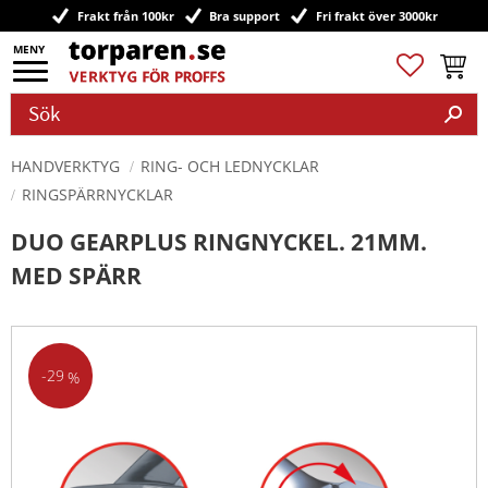
Frakt från 100kr
Bra support
Fri frakt över 3000kr
Meny
Favoriter
Kundv
HANDVERKTYG
RING- OCH LEDNYCKLAR
RINGSPÄRRNYCKLAR
DUO GEARPLUS RINGNYCKEL. 21MM.
MED SPÄRR
29
%