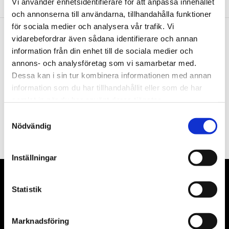
Vi använder enhetsidentifierare för att anpassa innehållet
och annonserna till användarna, tillhandahålla funktioner
för sociala medier och analysera vår trafik. Vi
vidarebefordrar även sådana identifierare och annan
Nyhetsbrev
information från din enhet till de sociala medier och
annons- och analysföretag som vi samarbetar med.
Dessa kan i sin tur kombinera informationen med annan
information som du har tillhandahållit eller som de har
samlat in när du har använt deras tjänster.
PRENUMERERA
Samtyckesval
Nödvändig
Dina personuppgifter behandlas i enlighet med vår
integritetspolicy
.
Inställningar
VÅRA LEVERANTÖRER
Statistik
Våra främsta leverantörer är KS Tools verktyg, ATH billyftar
& däckmaskiner och Master luftmaskiner. Kontakta oss
Marknadsföring