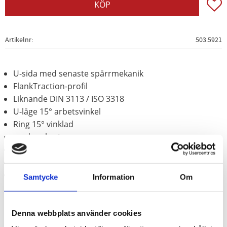
Lägg t
KÖP
Artikelnr
503.5921
U-sida med senaste spärrmekanik
FlankTraction-profil
Liknande DIN 3113 / ISO 3318
U-läge 15° arbetsvinkel
Ring 15° vinklad
med omkastare
exakt kuggad med 72 kuggar
Finpolerad
Krom vanadium
Samtycke
Information
Om
Denna webbplats använder cookies