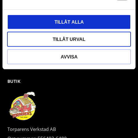
gärna om vad som helst då vi gör vårt yttersta för att hjälpa
kunden.
TILLÅT ALLA
TILLÅT URVAL
AVVISA
BUTIK
Torparens Verkstad AB