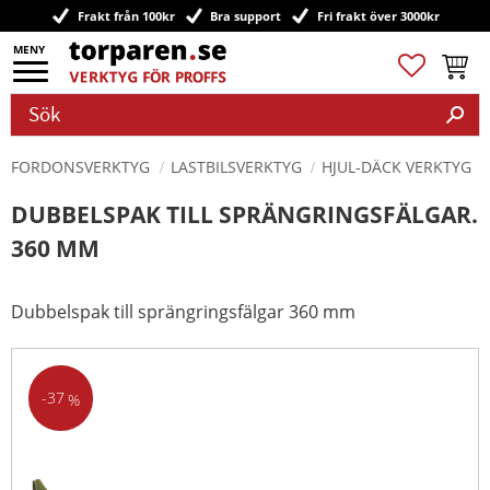
Frakt från 100kr
Bra support
Fri frakt över 3000kr
Meny
Favoriter
Kundv
FORDONSVERKTYG
LASTBILSVERKTYG
HJUL-DÄCK VERKTYG
DUBBELSPAK TILL SPRÄNGRINGSFÄLGAR.
360 MM
Dubbelspak till sprängringsfälgar 360 mm
37
%