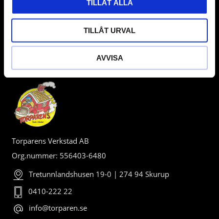
TILLÅT ALLA
TILLÅT URVAL
AVVISA
BUTIK
Torparens Verkstad AB
Org.nummer: 556403-6480
Tretunnlandshusen 19-0 | 274 94 Skurup
0410-222 22
info@torparen.se