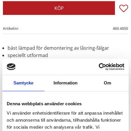
Lägg t
KÖP
Artikelnr
460.4850
bäst lämpad för demontering av låsring-fälgar
speciellt utformad
Speciellt-verktygsstål
Samtycke
Information
Om
Denna webbplats använder cookies
Vi använder enhetsidentifierare för att anpassa innehållet
Nyhetsbrev
och annonserna till användarna, tillhandahålla funktioner
för sociala medier och analysera vår trafik. Vi