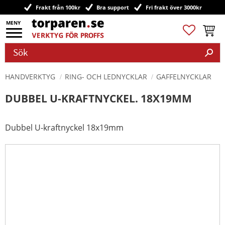
Frakt från 100kr
Bra support
Fri frakt över 3000kr
Meny
Favoriter
Kundv
HANDVERKTYG
RING- OCH LEDNYCKLAR
GAFFELNYCKLAR
DUBBEL U-KRAFTNYCKEL. 18X19MM
Dubbel U-kraftnyckel 18x19mm