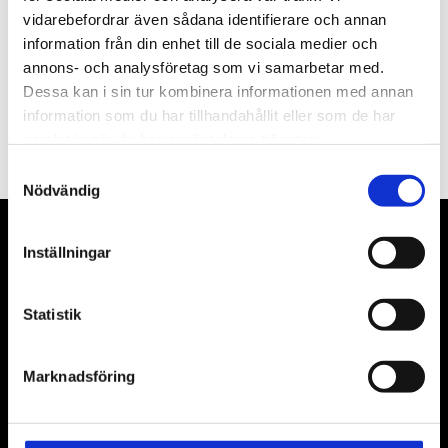
vidarebefordrar även sådana identifierare och annan
information från din enhet till de sociala medier och
annons- och analysföretag som vi samarbetar med.
Dessa kan i sin tur kombinera informationen med annan
PRENUMERERA
information som du har tillhandahållit eller som de har
samlat in när du har använt deras tjänster.
Dina personuppgifter behandlas i enlighet med vår
integritetspolicy
.
Samtyckesval
Nödvändig
VÅRA LEVERANTÖRER
Inställningar
Våra främsta leverantörer är KS Tools verktyg, ATH billyftar
Statistik
& däckmaskiner och Master luftmaskiner. Kontakta oss
gärna om vad som helst då vi gör vårt yttersta för att hjälpa
kunden.
Marknadsföring