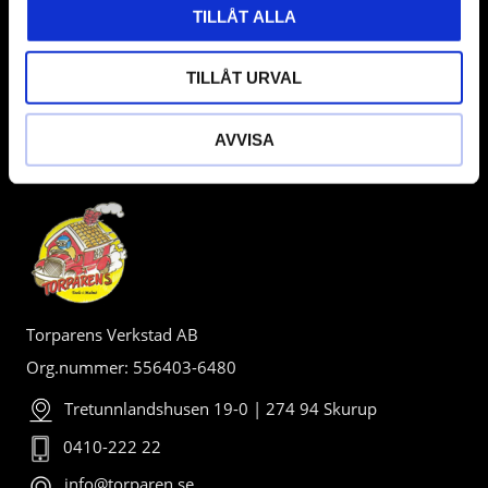
TILLÅT ALLA
TILLÅT URVAL
AVVISA
BUTIK
Torparens Verkstad AB
Org.nummer: 556403-6480
Tretunnlandshusen 19-0 | 274 94 Skurup
0410-222 22
info@torparen.se