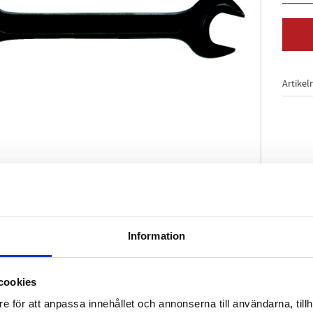
Artikel
 3318 / ISO 1085
Information
betsvinkel
tunga montager
d fosfor
cookies
ium
e för att anpassa innehållet och annonserna till användarna, tillh