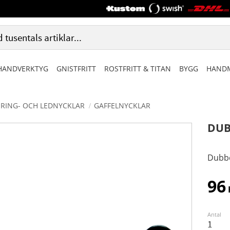
HANDVERKTYG
GNISTFRITT
ROSTFRITT & TITAN
BYGG
HANDM
RING- OCH LEDNYCKLAR
GAFFELNYCKLAR
DUB
Dubbe
96
Antal