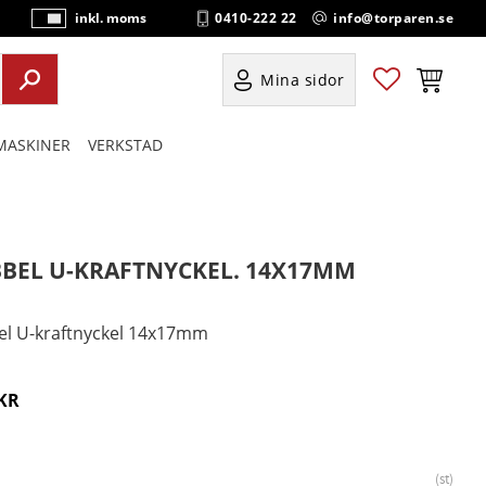
0410-222 22
info@torparen.se
inkl. moms
P
ri
s
Favoriter
Kundvag
Mina sidor
e
r
ASKINER
VERKSTAD
vi
s
a
s
BEL U-KRAFTNYCKEL. 14X17MM
l U-kraftnyckel 14x17mm
KR
st