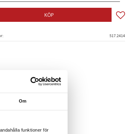
Lägg till
KÖP
nr
517.2414
Om
andahålla funktioner för