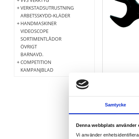
VERKSTADSUTRUSTNING
ARBETSSKYDD-KLÄDER
HANDMASKINER
VIDEOSCOPE
SORTIMENTLÅDOR
ÖVRIGT
BARNAVD.
COMPETITION
KAMPANJBLAD
DIN 895 / ISO
Samtycke
U-läge 15° ar
För särskilt 
Behandlat me
Denna webbplats använder 
Krom vanad
Vi använder enhetsidentifierar