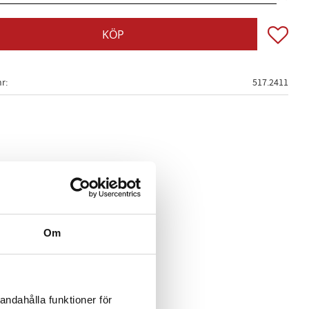
Lägg till
KÖP
nr
517.2411
Om
andahålla funktioner för