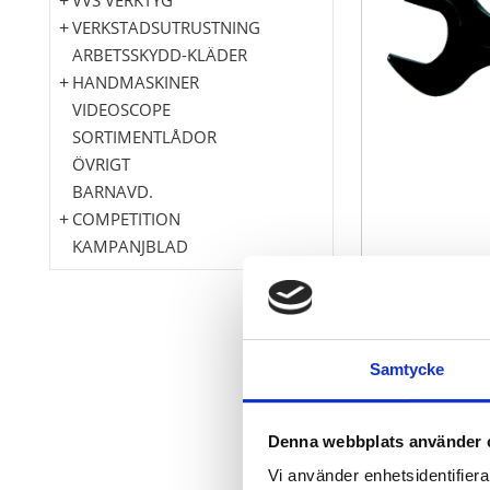
VERKSTADSUTRUSTNING
ARBETSSKYDD-KLÄDER
HANDMASKINER
VIDEOSCOPE
SORTIMENTLÅDOR
ÖVRIGT
BARNAVD.
COMPETITION
KAMPANJBLAD
DIN 895 / ISO
Samtycke
U-läge 15° ar
För särskilt 
Behandlat me
Denna webbplats använder 
Krom vanad
Vi använder enhetsidentifierar