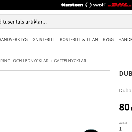
HANDVERKTYG
GNISTFRITT
ROSTFRITT & TITAN
BYGG
HANDM
RING- OCH LEDNYCKLAR
GAFFELNYCKLAR
DUB
Dubbe
80
Antal