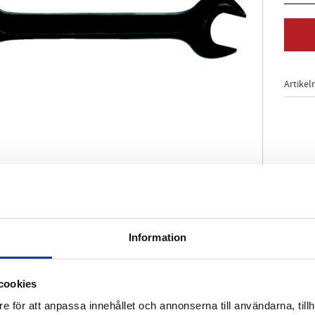
Artikel
 3318 / ISO 1085
Information
betsvinkel
tunga montager
d fosfor
cookies
ium
e för att anpassa innehållet och annonserna till användarna, tillh