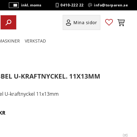
0410-222 22
info@torparen.se
inkl. moms
P
ri
s
Favoriter
Kundvag
Mina sidor
e
r
ASKINER
VERKSTAD
vi
s
a
s
BEL U-KRAFTNYCKEL. 11X13MM
l U-kraftnyckel 11x13mm
KR
st