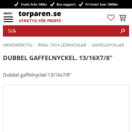
Frakt från 100kr
Bra support
Fri frakt över 3000kr
Meny
Favoriter
Kundv
HANDVERKTYG
RING- OCH LEDNYCKLAR
GAFFELNYCKLAR
DUBBEL GAFFELNYCKEL. 13/16X7/8"
Dubbel gaffelnyckel 13/16x7/8"