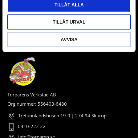
TILLÅT ALLA
TILLÅT URVAL
AVVISA
BUTIK
Torparens Verkstad AB
Org.nummer: 556403-6480
Tretunnlandshusen 19-0 | 274 94 Skurup
0410-222 22
info@torparen.se