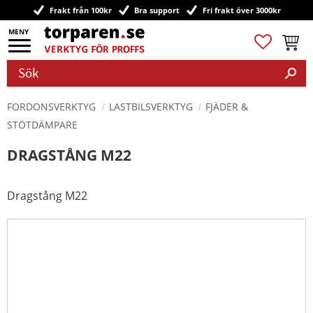
Frakt från 100kr
Bra support
Fri frakt över 3000kr
Meny
Favoriter
Kundv
FORDONSVERKTYG
LASTBILSVERKTYG
FJÄDER &
STÖTDÄMPARE
DRAGSTÅNG M22
Dragstång M22