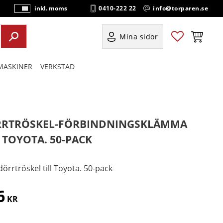
0410-222 22
info@torparen.se
inkl. moms
P
ri
s
Favoriter
Kundvag
Mina sidor
e
r
ASKINER
VERKSTAD
vi
s
a
s
RTRÖSKEL-FÖRBINDNINGSKLÄMMA
 TOYOTA. 50-PACK
dörrtröskel till Toyota. 50-pack
6
KR