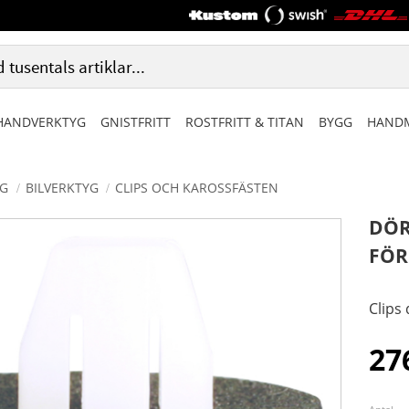
HANDVERKTYG
GNISTFRITT
ROSTFRITT & TITAN
BYGG
HANDM
G
BILVERKTYG
CLIPS OCH KAROSSFÄSTEN
DÖR
FÖR
Clips 
27