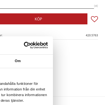
st
Lägg till
KÖP
nr
420.5763
Om
andahålla funktioner för
n information från din enhet
 tur kombinera informationen
deras tjänster.