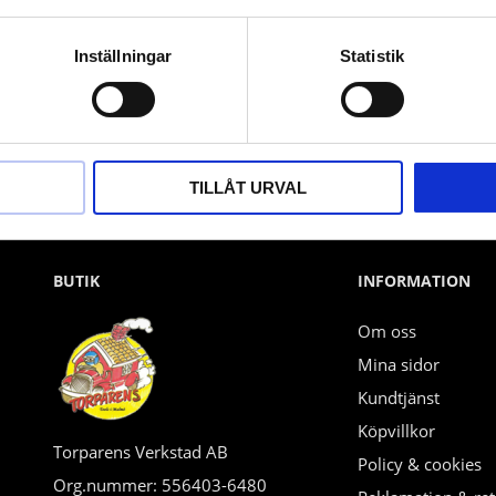
Nyhetsbrev
Inställningar
Statistik
PRENUMERERA
Dina personuppgifter behandlas i enlighet med vår
integritetspolicy
.
TILLÅT URVAL
BUTIK
INFORMATION
Om oss
Mina sidor
Kundtjänst
Köpvillkor
Torparens Verkstad AB
Policy & cookies
Org.nummer: 556403-6480