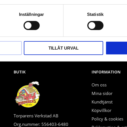
Nyhetsbrev
Inställningar
Statistik
PRENUMERERA
Dina personuppgifter behandlas i enlighet med vår
integritetspolicy
.
TILLÅT URVAL
BUTIK
INFORMATION
Om oss
Mina sidor
Kundtjänst
Köpvillkor
Torparens Verkstad AB
Policy & cookies
Org.nummer: 556403-6480