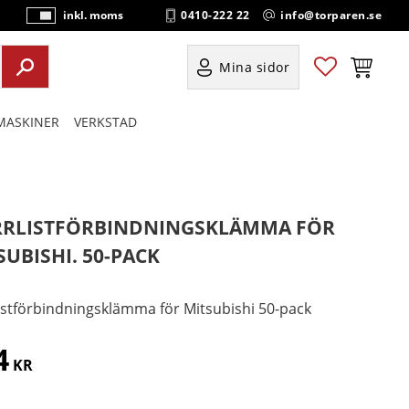
0410-222 22
info@torparen.se
inkl. moms
P
ri
s
Favoriter
Kundvag
Mina sidor
e
r
ASKINER
VERKSTAD
vi
s
a
s
RLISTFÖRBINDNINGSKLÄMMA FÖR
SUBISHI. 50-PACK
istförbindningsklämma för Mitsubishi 50-pack
4
KR