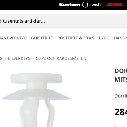
HANDVERKTYG
GNISTFRITT
ROSTFRITT & TITAN
BYGG
HANDM
G
BILVERKTYG
CLIPS OCH KAROSSFÄSTEN
DÖR
MIT
Dörrl
28