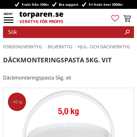
Frakt från 100kr
Bra support
Fri frakt över 3000kr
Meny
Favoriter
Kundv
FORDONSVERKTYG
BILVERKTYG
HJUL- OCH DÄCKVERKTYG
DÄCKMONTERINGSPASTA 5KG. VIT
Däckmonteringspasta 5kg. vit
45
%