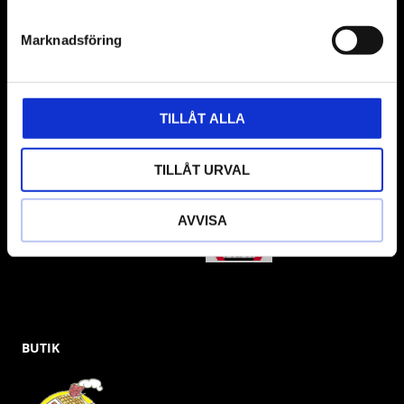
VÅRA LEVERANTÖRER
Marknadsföring
Våra främsta leverantörer är KS Tools verktyg, ATH billyftar
& däckmaskiner och Master luftmaskiner. Kontakta oss
gärna om vad som helst då vi gör vårt yttersta för att hjälpa
TILLÅT ALLA
kunden.
TILLÅT URVAL
AVVISA
BUTIK