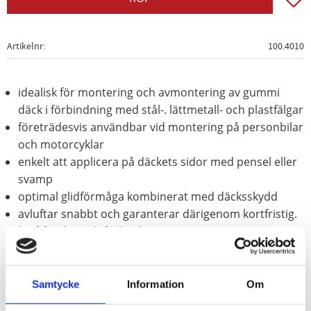
Artikelnr
100.4010
idealisk för montering och avmontering av gummi
däck i förbindning med stål-. lättmetall- och plastfälgar
företrädesvis användbar vid montering på personbilar
och motorcyklar
enkelt att applicera på däckets sidor med pensel eller
svamp
optimal glidförmåga kombinerat med däcksskydd
avluftar snabbt och garanterar därigenom kortfristig.
kraftförslutandeförbindning av
inbyggnadskomponenter
avsedd även för breda däck
Leverans i hink
Samtycke
Information
Om