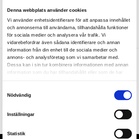
Användningsområden:
Personbilar. små transportfordon och
motorcyklar
Denna webbplats använder cookies
Vi använder enhetsidentifierare för att anpassa innehållet
och annonserna till användarna, tillhandahålla funktioner
för sociala medier och analysera vår trafik. Vi
vidarebefordrar även sådana identifierare och annan
information från din enhet till de sociala medier och
annons- och analysföretag som vi samarbetar med.
Dessa kan i sin tur kombinera informationen med annan
Nyhetsbrev
information som du har tillhandahållit eller som de har
samlat in när du har använt deras tjänster.
Samtyckesval
Nödvändig
PRENUMERERA
Inställningar
Dina personuppgifter behandlas i enlighet med vår
integritetspolicy
.
Statistik