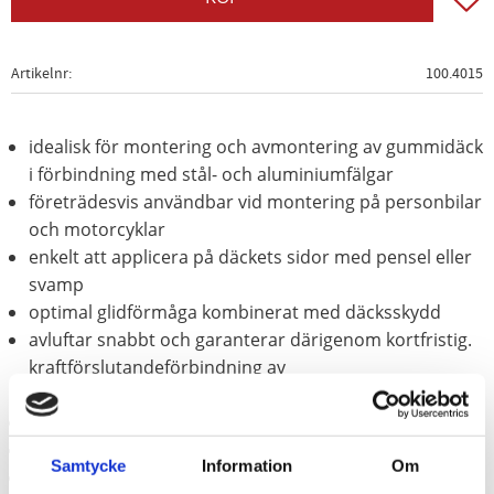
Artikelnr
100.4015
idealisk för montering och avmontering av gummidäck
i förbindning med stål- och aluminiumfälgar
företrädesvis användbar vid montering på personbilar
och motorcyklar
enkelt att applicera på däckets sidor med pensel eller
svamp
optimal glidförmåga kombinerat med däcksskydd
avluftar snabbt och garanterar därigenom kortfristig.
kraftförslutandeförbindning av
inbyggnadskomponenter
förhindrar bildandet av vita rester på däcksidan
avsedd även för breda däck
Samtycke
Information
Om
Leverans i hink