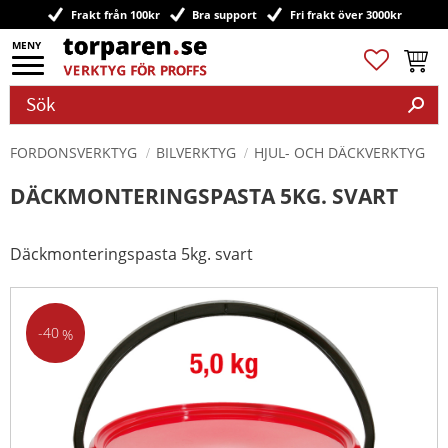
Frakt från 100kr
Bra support
Fri frakt över 3000kr
Meny
Favoriter
Kundv
FORDONSVERKTYG
BILVERKTYG
HJUL- OCH DÄCKVERKTYG
DÄCKMONTERINGSPASTA 5KG. SVART
Däckmonteringspasta 5kg. svart
40
%