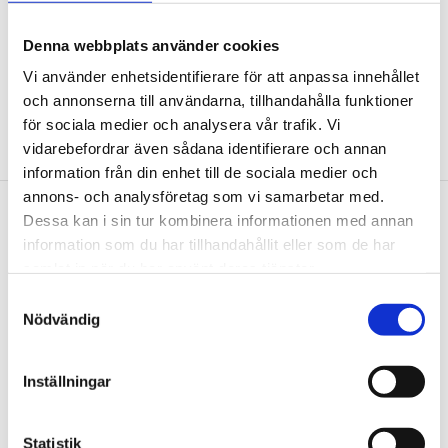
Användningsområden:
Personbilar. små transportfordon och
Denna webbplats använder cookies
motorcyklar
Vi använder enhetsidentifierare för att anpassa innehållet
och annonserna till användarna, tillhandahålla funktioner
för sociala medier och analysera vår trafik. Vi
vidarebefordrar även sådana identifierare och annan
information från din enhet till de sociala medier och
annons- och analysföretag som vi samarbetar med.
Dessa kan i sin tur kombinera informationen med annan
Nyhetsbrev
information som du har tillhandahållit eller som de har
samlat in när du har använt deras tjänster.
Samtyckesval
Nödvändig
PRENUMERERA
Inställningar
Dina personuppgifter behandlas i enlighet med vår
integritetspolicy
.
Statistik