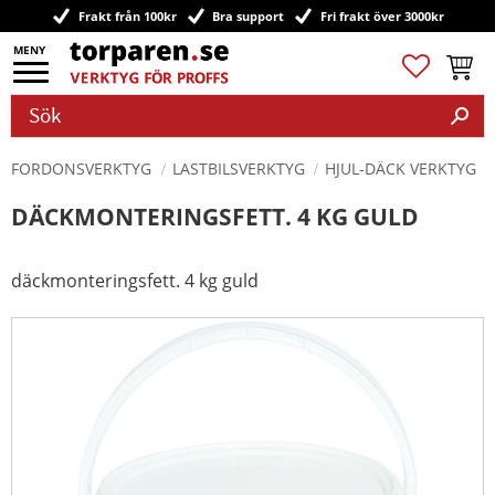
Frakt från 100kr
Bra support
Fri frakt över 3000kr
Meny
Favoriter
Kundv
FORDONSVERKTYG
LASTBILSVERKTYG
HJUL-DÄCK VERKTYG
DÄCKMONTERINGSFETT. 4 KG GULD
däckmonteringsfett. 4 kg guld