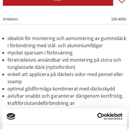
Artikelnr
100.4000
idealisk för montering och avmontering av gummidäck
i förbindning med stål- och aluminiumfälgar
mycket sparsam i förbrukning
företrädesvis användbar vid montering på stora och
tunglastade däck (nyttofordon)
enkelt att applicera på däckets sidor med pensel eller
svamp
optimal glidförmåga kombinerat med däcksskydd
avluftar snabbt och garanterar därigenom kortfristig.
kraftförslutandeförbindning av
inbyggnadskomponenter
låg kraft- och tidsåtgång genom hög glidförmåga
förhindrar bildandet av vita rester på däcksidan