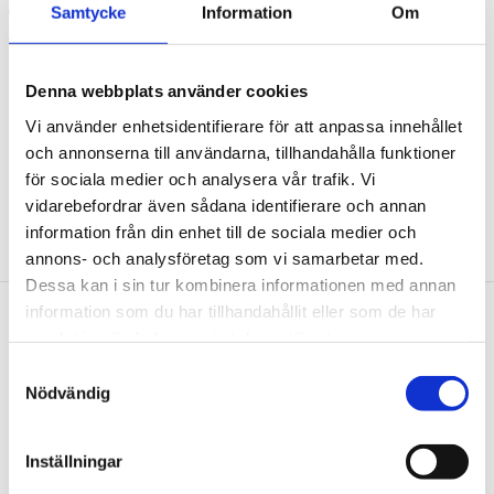
Bearbetningstemperatur - 30 °C till 50 °C
Samtycke
Information
Om
Leverans i hink
Användningsområde:
för alla stora och tungt belastade däck
Denna webbplats använder cookies
t.ex. lastbil. jordbruk och Industridäck (IM) och ej avsedd för
Vi använder enhetsidentifierare för att anpassa innehållet
montering som personbils- och motorcykeldäck
och annonserna till användarna, tillhandahålla funktioner
för sociala medier och analysera vår trafik. Vi
vidarebefordrar även sådana identifierare och annan
information från din enhet till de sociala medier och
annons- och analysföretag som vi samarbetar med.
Dessa kan i sin tur kombinera informationen med annan
information som du har tillhandahållit eller som de har
samlat in när du har använt deras tjänster.
Nyhetsbrev
Samtyckesval
Nödvändig
Inställningar
PRENUMERERA