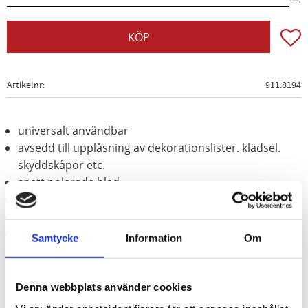
Lägg t
KÖP
Artikelnr
911.8194
universalt användbar
avsedd till upplåsning av dekorationslister. klädsel.
skyddskåpor etc.
snett polerade blad
Med upphängningsöppning
Med 2-komponent-handtag
Rostfritt stål
Samtycke
Information
Om
Denna webbplats använder cookies