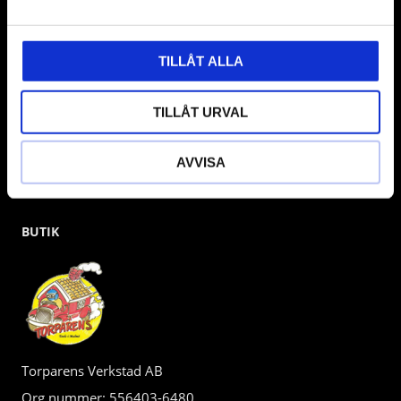
gärna om vad som helst då vi gör vårt yttersta för att hjälpa
kunden.
TILLÅT ALLA
TILLÅT URVAL
AVVISA
BUTIK
Torparens Verkstad AB
Org.nummer: 556403-6480