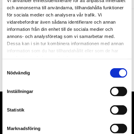
Vi använder enhetsidentifierare för att anpassa innehållet
och annonserna till användarna, tillhandahålla funktioner
för sociala medier och analysera vår trafik. Vi
vidarebefordrar även sådana identifierare och annan
Nyhetsbrev
information från din enhet till de sociala medier och
annons- och analysföretag som vi samarbetar med.
Dessa kan i sin tur kombinera informationen med annan
information som du har tillhandahållit eller som de har
samlat in när du har använt deras tjänster.
PRENUMERERA
Samtyckesval
Nödvändig
Dina personuppgifter behandlas i enlighet med vår
integritetspolicy
.
Inställningar
VÅRA LEVERANTÖRER
Statistik
Våra främsta leverantörer är KS Tools verktyg, ATH billyftar
& däckmaskiner och Master luftmaskiner. Kontakta oss
Marknadsföring