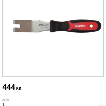
444
KR
Antal
st