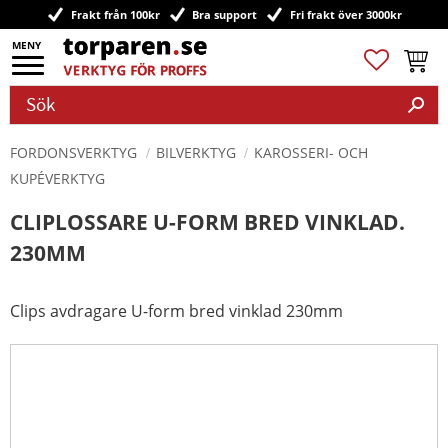
Frakt från 100kr
Bra support
Fri frakt över 3000kr
Meny
Favoriter
Kundv
FORDONSVERKTYG
BILVERKTYG
KAROSSERI- OCH
KUPÉVERKTYG
CLIPLOSSARE U-FORM BRED VINKLAD.
230MM
Clips avdragare U-form bred vinklad 230mm